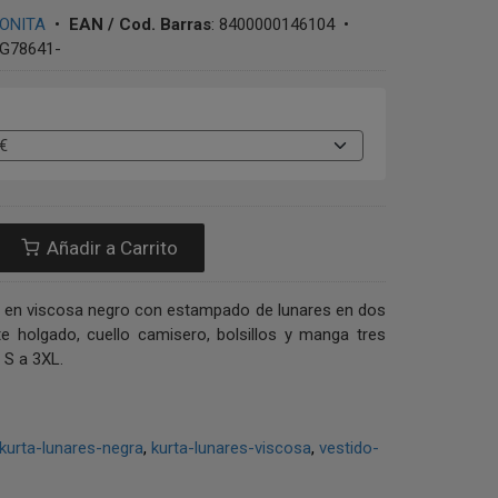
BONITA
•
EAN / Cod. Barras
:
8400000146104
•
G78641-
Añadir a Carrito
r en viscosa negro con estampado de lunares en dos
e holgado, cuello camisero, bolsillos y manga tres
 S a 3XL.
kurta-lunares-negra
kurta-lunares-viscosa
vestido-