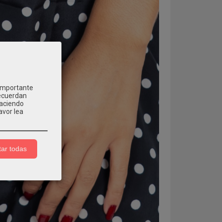
 importante
recuerdan
Haciendo
avor lea
ar todas