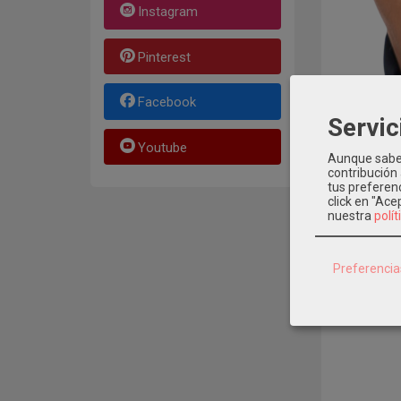
Instagram
Pinterest
Facebook
Servic
Youtube
Aunque sabem
contribución
tus preferenc
click en "Ac
nuestra
polít
Preferencia