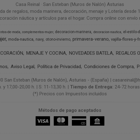
Casa Reinal · San Esteban (Muros de Nalón) Asturias
da de regalos, moda marinera, decoración, menaje y Lotería desde 
coración náutica y artículos para el hogar. Compra online con envío r
decoracion-marinera
el-estilo-
ntos-de-moda
complementos-mujer
decoracion-nautica
jer
primavera-verano
moda-nautica
vajilla-flores-y-f
navy
otono-invierno
ECORACIÓN
MENAJE Y COCINA
NOVEDADES BATELA
REGALOS O
anos
Aviso Legal
Política de Privacidad
Condiciones de Compra
P
3130 San Esteban (Muros de Nalón), Asturias - (España) | casareinal
. y 17,00-20,00 h. | S: 11-13,30 h. |
Tiempo de Entrega:
24-72 horas 
(*) Precios con Impuestos incluidos
Métodos de pago aceptados