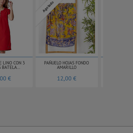
Agotado
E LINO CON 3
PAÑUELO HOJAS FONDO
VESTIDO MU
 BATELA...
AMARILLO
MARINO
,00 €
12,00 €
48,