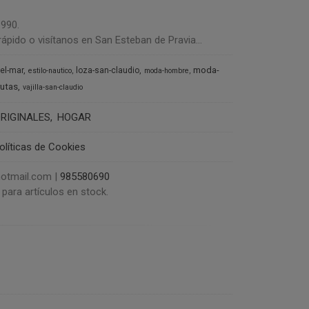
1990.
ápido o visítanos en San Esteban de Pravia...
moda-
del-mar
loza-san-claudio
estilo-nautico
moda-hombre
rutas
vajilla-san-claudio
RIGINALES
HOGAR
olíticas de Cookies
@hotmail.com |
985580690
para artículos en stock.