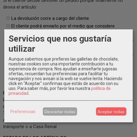
Si el cliente decide devolver un pedido porque finalmente no
desea el artículo:
La devolución corre a cargo del cliente.
El cliente podrá enviarlo por el medio que considere
oportuno o solicitar recogida a domicilio.
Servicios que nos gustaría
Si Casa Reinal gestiona la recogida, el importe del transporte
utilizar
se descontará del reembolso.
En pedidos que se hayan beneficiado de envío gratuito, y que
Aunque sabemos que prefieres las galletas de chocolate,
finalmente sean devueltos, se descontará igualmente del
nuestras cookies son una importante contribución a tu
reembolso el coste real del envío, ya que dicho servicio se
experiencia de compra. Nos ayudan a enseñarte jugosas
ofertas, recuerdan tus preferencias para facilitar tu
ha prestado aunque la compra no se mantenga.
navegación y nos avisan si la web se vuelve lenta. Haciendo
click en "Aceptar" confirmas que estás de acuerdo con su
uso.
Para saber más, por favor lea nuestra
política de
PLAZO PARA CAMBIOS Y DEVOLUCIONES
privacidad
.
El plazo para solicitar un cambio o una devolución es de 14 días
naturales desde la recepción del pedido.
Preferencias
Descartar todas
Aceptar todas
Transcurrido este plazo, no podremos aceptar cambios ni
devoluciones, salvo en casos de incidencia imputable al
transporte o a Casa Reinal.