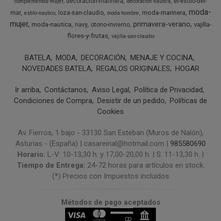
decoracion-marinera
el-estilo-del-
complementos-mujer
decoracion-nautica
moda-
moda-marinera
mar
loza-san-claudio
estilo-nautico
moda-hombre
mujer
primavera-verano
moda-nautica
vajilla-
navy
otono-invierno
flores-y-frutas
vajilla-san-claudio
BATELA
MODA
DECORACIÓN
MENAJE Y COCINA
NOVEDADES BATELA
REGALOS ORIGINALES
HOGAR
Ir arriba
Contáctanos
Aviso Legal
Política de Privacidad
Condiciones de Compra
Desistir de un pedido
Políticas de
Cookies
Av. Fierros, 1 bajo - 33130 San Esteban (Muros de Nalón),
Asturias - (España) | casareinal@hotmail.com |
985580690
Horario:
L-V: 10-13,30 h. y 17,00-20,00 h. | S: 11-13,30 h. |
Tiempo de Entrega:
24-72 horas para artículos en stock.
(*) Precios con Impuestos incluidos
Métodos de pago aceptados