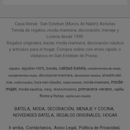
Casa Reinal · San Esteban (Muros de Nalón) Asturias
Tienda de regalos, moda marinera, decoración, menaje y
Lotería desde 1990.
Regalos originales, bazar, moda marinera, decoración náutica
y artículos para el hogar. Compra online con envío rápido o
visítanos en San Esteban de Pravia...
calidad-batela
batela
algodon-100%
algodon
complementos-de-moda
decoracion-marinera
el-estilo-del-
complementos-mujer
decoracion-nautica
moda-
moda-marinera
mar
loza-san-claudio
estilo-nautico
moda-hombre
mujer
primavera-verano
moda-nautica
vajilla-
navy
otono-invierno
flores-y-frutas
vajilla-san-claudio
BATELA
MODA
DECORACIÓN
MENAJE Y COCINA
NOVEDADES BATELA
REGALOS ORIGINALES
HOGAR
Ir arriba
Contáctanos
Aviso Legal
Política de Privacidad