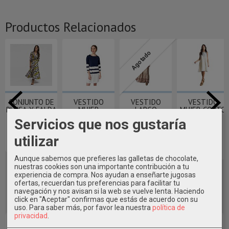
Productos Relacionados
Agotado
CONJUNTO DE
VESTIDO
VESTIDO
VESTIDO
BLUSA Y FALDA
MUJER
LARGO
MUJER CORTO
TANTREND ~
ALGODON
TIRANTES
CON
Servicios que nos gustaría
RAYAS BATELA
TANTREND
BORDADO...
74,95 €
utilizar
41,70 €
49,90 €
57,00 €
Aunque sabemos que prefieres las galletas de chocolate,
nuestras cookies son una importante contribución a tu
experiencia de compra. Nos ayudan a enseñarte jugosas
ofertas, recuerdan tus preferencias para facilitar tu
navegación y nos avisan si la web se vuelve lenta. Haciendo
click en "Aceptar" confirmas que estás de acuerdo con su
uso.
Para saber más, por favor lea nuestra
política de
privacidad
.
Marcas