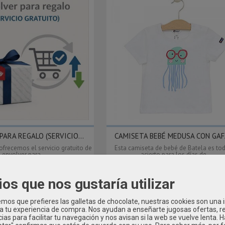
PARA REGALO (SERVICIO...
CAMISETA BEBÉ MEDUSA CON GAFA
ofrecemos el servicio gratuito de
Esta camiseta de bebé de Batela es to
envolver para...
acierto para los días de...
0,00 €
16,95 €
ios que nos gustaría utilizar
os que prefieres las galletas de chocolate, nuestras cookies son una
 a tu experiencia de compra. Nos ayudan a enseñarte jugosas ofertas, 
ias para facilitar tu navegación y nos avisan si la web se vuelve lenta. 