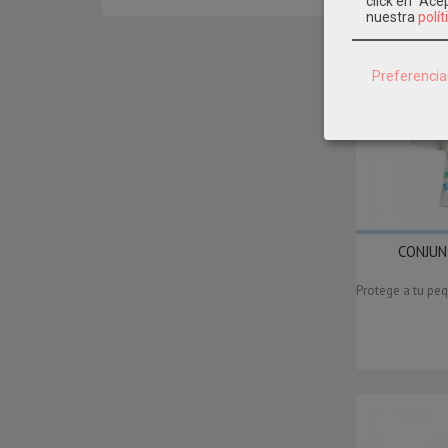
click en "Ac
nuestra
polít
Preferencia
CONJUN
Protege a tu peq