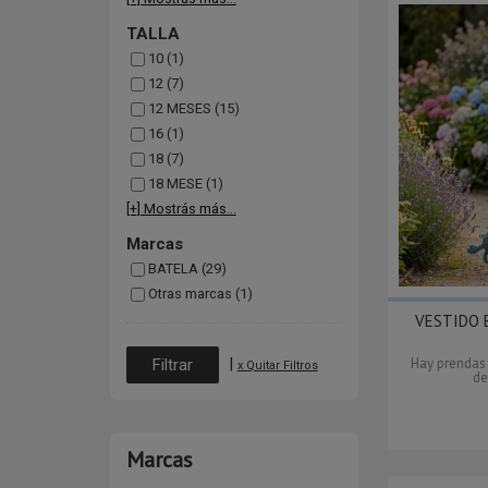
TALLA
10 (1)
12 (7)
12 MESES (15)
16 (1)
18 (7)
18 MESE (1)
[+] Mostrás más...
Marcas
BATELA (29)
Otras marcas (1)
VESTIDO 
|
Hay prendas
x Quitar Filtros
de
Marcas