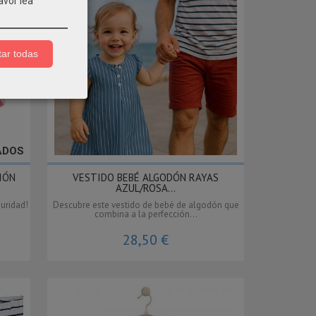
avor lea
ar todas
ADOS
IÓN
VESTIDO BEBÉ ALGODÓN RAYAS
AZUL/ROSA...
guridad!
Descubre este vestido de bebé de algodón que
combina a la perfección...
28,50 €