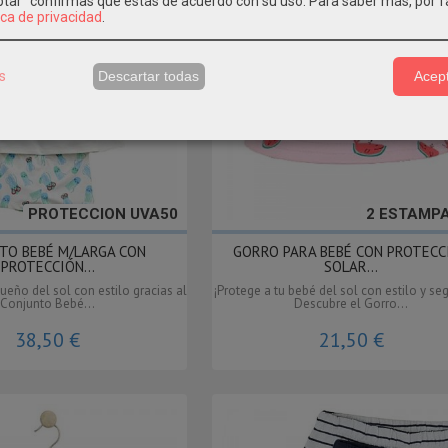
eptar" confirmas que estás de acuerdo con su uso.
Para saber más, por f
ica de privacidad
.
s
Descartar todas
Acept
PROTECCION UVA50
2 ESTAMP
TO BEBÉ M/LARGA CON
GORRO PARA BEBÉ CON PROTECC
PROTECCIÓN...
SOLAR...
ueño del sol con estilo gracias al
¡Protege a tu bebé del sol con estilo y se
Conjunto Bebé...
Descubre el Gorro...
38,50 €
21,50 €