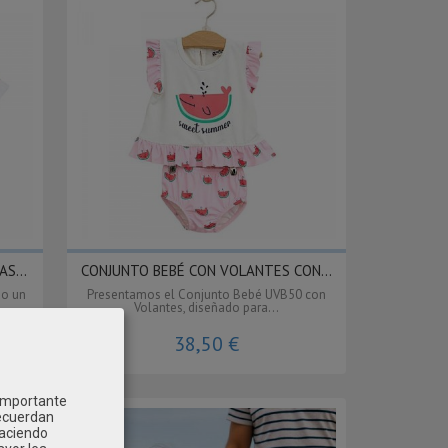
S...
CONJUNTO BEBÉ CON VOLANTES CON...
do un
Presentamos el Conjunto Bebé UVB50 con
Volantes, diseñado para...
38,50 €
 importante
recuerdan
Haciendo