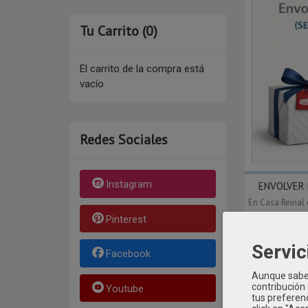
Tu Carrito (0)
El carrito de la compra está
vacío
Redes Sociales
Instagram
ENVOLVER 
En Casa Reinal 
Pinterest
Servic
Facebook
Aunque sabem
contribución
Youtube
tus preferenc