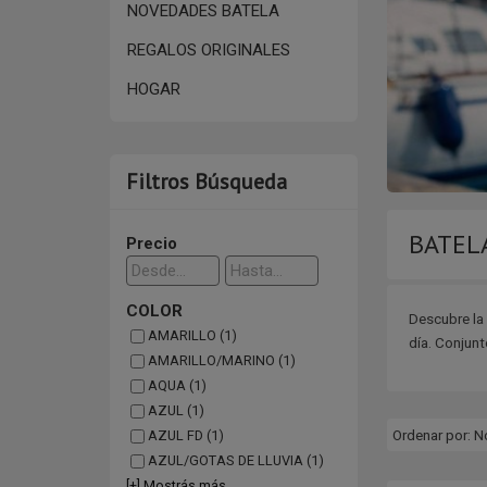
NOVEDADES BATELA
REGALOS ORIGINALES
HOGAR
Filtros Búsqueda
BATEL
Precio
COLOR
Descubre la
AMARILLO (1)
día. Conjun
AMARILLO/MARINO (1)
AQUA (1)
AZUL (1)
Ordenar por:
N
AZUL FD (1)
AZUL/GOTAS DE LLUVIA (1)
[+] Mostrás más...