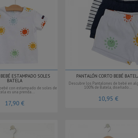
 BEBÉ ESTAMPADO SOLES
PANTALÓN CORTO BEBÉ BATEL
BATELA
Descubre los Pantalones de bebé en a
100% de Batela, diseñado...
 bebé con estampado de soles de
ela es una prenda...
10,95 €
17,90 €