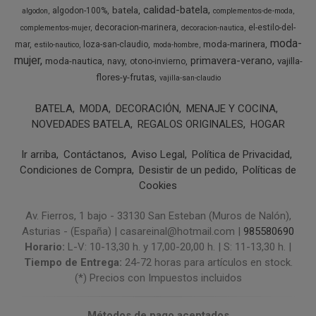
calidad-batela
batela
algodon-100%
algodon
complementos-de-moda
decoracion-marinera
el-estilo-del-
complementos-mujer
decoracion-nautica
moda-
moda-marinera
mar
loza-san-claudio
estilo-nautico
moda-hombre
mujer
primavera-verano
moda-nautica
vajilla-
navy
otono-invierno
flores-y-frutas
vajilla-san-claudio
BATELA
MODA
DECORACIÓN
MENAJE Y COCINA
NOVEDADES BATELA
REGALOS ORIGINALES
HOGAR
Ir arriba
Contáctanos
Aviso Legal
Política de Privacidad
Condiciones de Compra
Desistir de un pedido
Políticas de
Cookies
Av. Fierros, 1 bajo - 33130 San Esteban (Muros de Nalón),
Asturias - (España) | casareinal@hotmail.com |
985580690
Horario:
L-V: 10-13,30 h. y 17,00-20,00 h. | S: 11-13,30 h. |
Tiempo de Entrega:
24-72 horas para artículos en stock.
(*) Precios con Impuestos incluidos
Métodos de pago aceptados