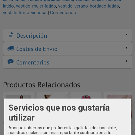
latido
vestido-mujer-latido
vestido-verano-bordado-latido
vestido-kurta-viscosa
|
Comentarios
Descripción
Costes de Envío
Comentarios
Productos Relacionados
Agotado
Servicios que nos gustaría
utilizar
Aunque sabemos que prefieres las galletas de chocolate,
CONJUNTO DE
BRAZALETE
VESTIDO
PULSERA
nuestras cookies son una importante contribución a tu
BLUSA Y FALDA
METAL
CAMISERO
SERPIENTE