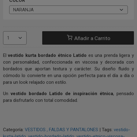
COLOR
Añadir a Carrito
El
vestido kurta bordado étnico Latido
es una prenda ligera y
con personalidad, confeccionada en viscosa y decorada con
bordados que aportan textura y carácter. Su diseño fluido y
cómodo lo convierte en una opción perfecta para el día a día o
para un look relajado con estilo.
Un
vestido bordado Latido de inspiración étnica
, pensado
para disfrutarlo con total comodidad.
Categoría:
VESTIDOS , FALDAS Y PANTALONES
|
Tags:
vestido-
kurta-latido
vestido-bordado-latido
vestido-etnico-viscosa-