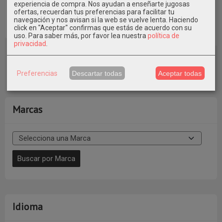
TANTREND ~
TRENZADO
HOJAS LATIDO
CRISTALES
experiencia de compra. Nos ayudan a enseñarte jugosas
LATIDO
~
LATIDO ~
ofertas, recuerdan tus preferencias para facilitar tu
navegación y nos avisan si la web se vuelve lenta. Haciendo
74,95 €
click en "Aceptar" confirmas que estás de acuerdo con su
21,90 €
75,90 €
26,95 €
uso.
Para saber más, por favor lea nuestra
política de
privacidad
.
Preferencias
Descartar todas
Aceptar todas
Marcas
Idioma