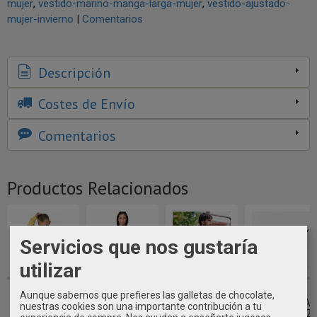
mujer
vestido-marino-manga-larga-mujer
vestido-ajustado-
mujer-invierno
|
Comentarios
Descripción
Costes de Envío
Comentarios
Productos Relacionados
Servicios que nos gustaría
utilizar
SUDADERA
CAMISETA
TRENKA
BALLENA
Aunque sabemos que prefieres las galletas de chocolate,
MARINERA
MUJER LISA
MARINERA DE
DECORATIVA
nuestras cookies son una importante contribución a tu
NIÑO
RIBETE BATELA
HOMBRE
BATELA 80 × 27