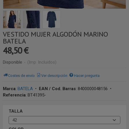
VESTIDO MUJER ALGODÓN MARINO
BATELA
48,50 €
Disponible
-
(Imp. Incluidos)
Costes de envío
Ver descripción
Hacer pregunta
Marca
:
BATELA
•
EAN / Cod. Barras
:
8400000048156
•
Referencia
:
BT41395-
TALLA