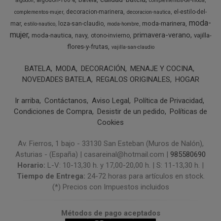
algodon-100%
algodon
complementos-de-moda
decoracion-marinera
el-estilo-del-
complementos-mujer
decoracion-nautica
moda-
moda-marinera
mar
loza-san-claudio
estilo-nautico
moda-hombre
mujer
primavera-verano
moda-nautica
vajilla-
navy
otono-invierno
flores-y-frutas
vajilla-san-claudio
BATELA
MODA
DECORACIÓN
MENAJE Y COCINA
NOVEDADES BATELA
REGALOS ORIGINALES
HOGAR
Ir arriba
Contáctanos
Aviso Legal
Política de Privacidad
Condiciones de Compra
Desistir de un pedido
Políticas de
Cookies
Av. Fierros, 1 bajo - 33130 San Esteban (Muros de Nalón),
Asturias - (España) | casareinal@hotmail.com |
985580690
Horario:
L-V: 10-13,30 h. y 17,00-20,00 h. | S: 11-13,30 h. |
Tiempo de Entrega:
24-72 horas para artículos en stock.
(*) Precios con Impuestos incluidos
Métodos de pago aceptados