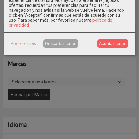
experiencia de compra. Nos ayudan a enseñarte jugosas
"SAILOR"...
BATELA
CM
ofertas, recuerdan tus preferencias para facilitar tu
24,50 €
navegación y nos avisan si la web se vuelve lenta. Haciendo
35,00 €
257,00 €
187,00 €
click en "Aceptar" confirmas que estás de acuerdo con su
uso.
Para saber más, por favor lea nuestra
política de
privacidad
.
Preferencias
Descartar todas
Aceptar todas
Marcas
Idioma