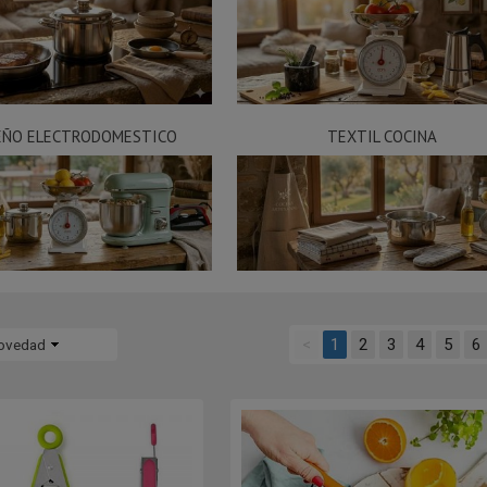
EÑO ELECTRODOMESTICO
TEXTIL COCINA
<
1
2
3
4
5
6
ovedad