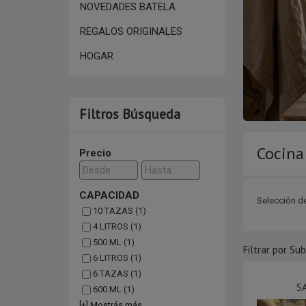
NOVEDADES BATELA
REGALOS ORIGINALES
HOGAR
Filtros Búsqueda
Cocina 
Precio
CAPACIDAD
Selección d
10 TAZAS (1)
4 LITROS (1)
500 ML (1)
Filtrar por Su
6 LITROS (1)
6 TAZAS (1)
S
600 ML (1)
[+] Mostrás más...