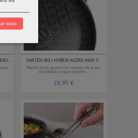
avor lea
ar todas
ERO...
SARTÉN IBILI HYBRID ACERO INOX Y...
 esos
Mucha gente aprecia las sartenes de acero
inoxidable porque reparten...
28,95 €