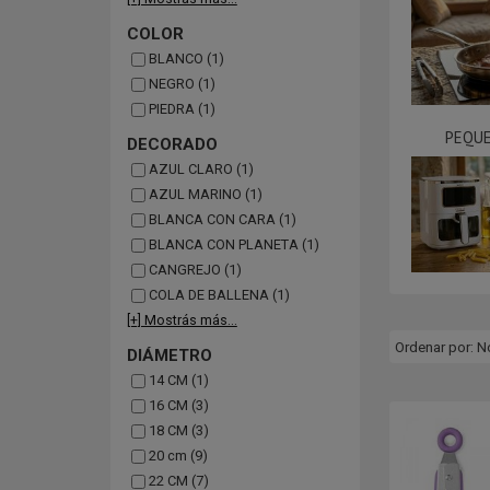
COLOR
BLANCO (1)
NEGRO (1)
PIEDRA (1)
PEQU
DECORADO
AZUL CLARO (1)
AZUL MARINO (1)
BLANCA CON CARA (1)
BLANCA CON PLANETA (1)
CANGREJO (1)
COLA DE BALLENA (1)
[+] Mostrás más...
Ordenar por:
N
DIÁMETRO
14 CM (1)
16 CM (3)
18 CM (3)
20 cm (9)
22 CM (7)