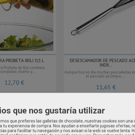
A PROBETA IBILI 0,5 L
DESESCAMADOR DE PESCADO AC
INOX...
ra Probeta de Ibili combina
ionalidad, diseño y...
Aunque hoy en día muchas pescaderías e
el pescado ya limpio,...
12,70 €
11,65 €
ios que nos gustaría utilizar
os que prefieres las galletas de chocolate, nuestras cookies son una
 a tu experiencia de compra. Nos ayudan a enseñarte jugosas ofertas, 
ias para facilitar tu navegación y nos avisan si la web se vuelve lenta. 