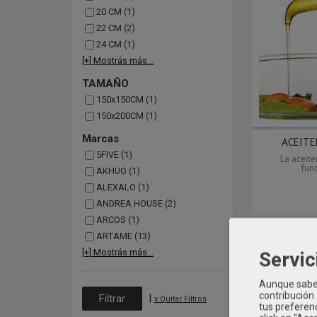
20 CM (1)
22 CM (2)
24 CM (1)
[+] Mostrás más...
TAMAÑO
150x150CM (1)
150x200CM (1)
Marcas
ACEITER
5FIVE (1)
La aceite
func
AKHUO (1)
ALEXALO (1)
ANDREA HOUSE (2)
ARCOS (1)
ARTAME (13)
[+] Mostrás más...
Servic
Aunque sabem
contribución
|
x Quitar Filtros
tus preferenc