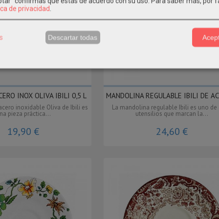
eptar" confirmas que estás de acuerdo con su uso.
Para saber más, por f
ica de privacidad
.
s
Descartar todas
Acept
ERO INOX OLIVA IBILI 0,5 L
MANDOLINA REGULABLE IBILI DE AC
acero inoxidable Oliva de Ibili es
La mandolina regulable Ibili es uno de
na pieza práctica...
utensilios que marcan la...
19,90 €
24,60 €