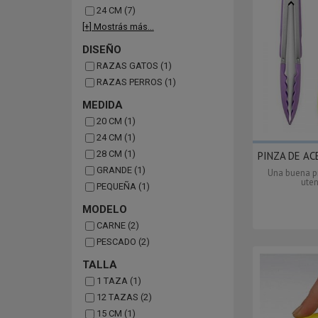
24 CM (7)
[+] Mostrás más...
DISEÑO
RAZAS GATOS (1)
RAZAS PERROS (1)
MEDIDA
20 CM (1)
24 CM (1)
28 CM (1)
PINZA DE AC
GRANDE (1)
Una buena p
uten
PEQUEÑA (1)
MODELO
CARNE (2)
PESCADO (2)
TALLA
1 TAZA (1)
12 TAZAS (2)
15 CM (1)