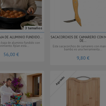
3 tamaños
JA DE ALUMINIO FUNDIDO...
SACACORCHOS DE CAMARERO CON 
DE...
a baja de aluminio fundido con
brimiento Xylan está...
Este sacacorchos de camarero con ma
bambú es una herramienta...
56,00 €
9,80 €
Agotado