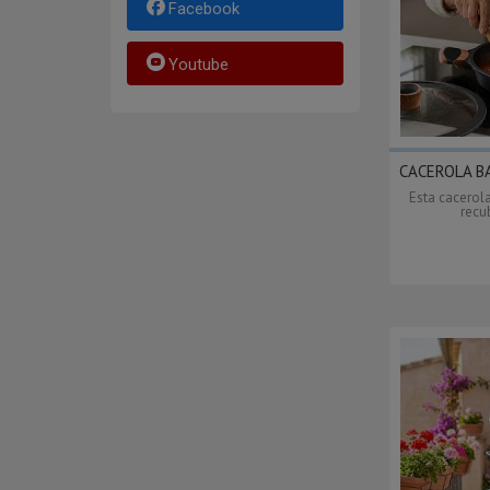
Facebook
Youtube
CACEROLA BA
Esta cacerol
recu