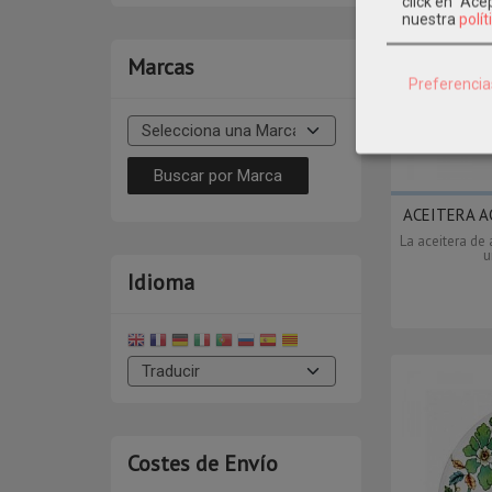
click en "Ac
nuestra
polít
Marcas
Preferencia
ACEITERA AC
La aceitera de 
u
Idioma
Costes de Envío