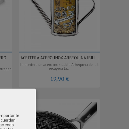
ERO
ACEITERA ACERO INOX ARBEQUINA IBILI...
La aceitera de acero inoxidable Arbequina de Ibili
recupera la...
ntregan
19,90 €
 importante
recuerdan
Haciendo