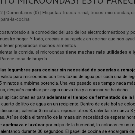
ITO MICROONDAS! ESTO PARECE
22
|
Comentarios (0)
|
Etiquetas:
trucos-reinal
,
trucos-microondas
,
u
-para-la-cocina
ostumbrado a la comodidad del uso de los electrodomésticos y, p
 nuestro hogar. Y todo, gracias a su rapidez en cocinar que nos ayud
s tener preparados muchos alimentos.
alentar la comida, el microondas
tiene muchas más utilidades e i
. Parece cosa de brujería.
las legumbres para cocinar sin necesidad de ponerlas a remojo
e válido para microondas con tres tazas de agua por cada una de le
5 minutos a máxima potencia. Una vez pasado ese tiempo nada más t
a, después cambiar por agua nueva fría y a cocinar se ha dicho.
us aplicaciones es para
adelantar el tiempo de fermentado de la 
 cuarto de litro de agua en un recipiente. Dentro de este bol se colo
ntinuación, calentar 3 minutos, reposar otros 3, calentar de nuevo 3 
s. Así se dobla el tamaño de la masa sin necesidad de esperar hora
se
apelmaza el azúcar
por culpa de la humedad, lo colocas en un rec
calentando durante 30 segundos. El papel de cocina se encargará de