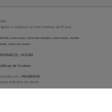
1990.
ápido o visítanos en San Esteban de Pravia...
moda-
del-mar
loza-san-claudio
estilo-nautico
moda-hombre
rutas
vajilla-san-claudio
RIGINALES
HOGAR
olíticas de Cookies
@hotmail.com |
985580690
para artículos en stock.