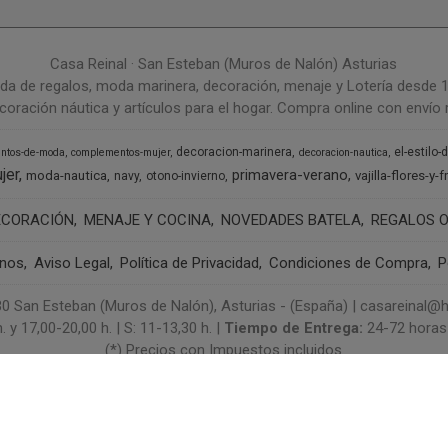
Casa Reinal · San Esteban (Muros de Nalón) Asturias
da de regalos, moda marinera, decoración, menaje y Lotería desde 
coración náutica y artículos para el hogar. Compra online con envío r
decoracion-marinera
el-estilo-
ntos-de-moda
complementos-mujer
decoracion-nautica
jer
primavera-verano
moda-nautica
vajilla-flores-y-f
navy
otono-invierno
ECORACIÓN
MENAJE Y COCINA
NOVEDADES BATELA
REGALOS O
anos
Aviso Legal
Política de Privacidad
Condiciones de Compra
P
3130 San Esteban (Muros de Nalón), Asturias - (España) | casareinal
. y 17,00-20,00 h. | S: 11-13,30 h. |
Tiempo de Entrega:
24-72 horas 
(*) Precios con Impuestos incluidos
Métodos de pago aceptados