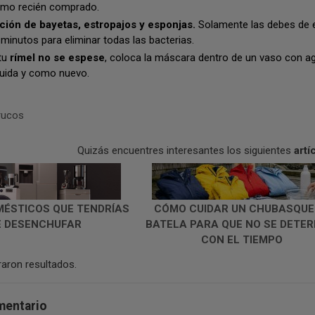
omo recién comprado.
ción de bayetas, estropajos y esponjas.
Solamente las debes de 
 minutos para eliminar todas las bacterias.
tu
rímel no se espese
, coloca la máscara dentro de un vaso con a
íquida y como nuevo.
rucos
Quizás encuentres interesantes los siguientes
artí
ÉSTICOS QUE TENDRÍAS
CÓMO CUIDAR UN CHUBASQU
E DESENCHUFAR
BATELA PARA QUE NO SE DETER
CON EL TIEMPO
aron resultados.
mentario