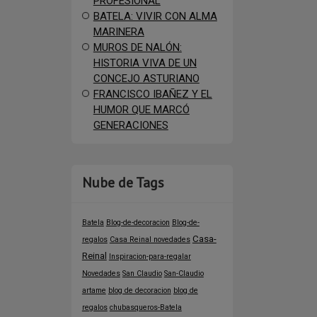
PROFESIONAL
BATELA: VIVIR CON ALMA
MARINERA
MUROS DE NALÓN:
HISTORIA VIVA DE UN
CONCEJO ASTURIANO
FRANCISCO IBAÑEZ Y EL
HUMOR QUE MARCÓ
GENERACIONES
Nube de Tags
Batela
Blog-de-decoracion
Blog-de-
Casa-
regalos
Casa Reinal novedades
Reinal
Inspiracion-para-regalar
Novedades
San Claudio
San-Claudio
artame
blog de decoracion
blog de
regalos
chubasqueros-Batela