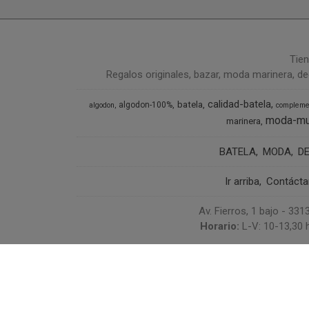
Tien
Regalos originales, bazar, moda marinera, de
calidad-batela
batela
algodon-100%
algodon
compleme
moda-mu
marinera
BATELA
MODA
D
Ir arriba
Contáct
Av. Fierros, 1 bajo - 3
Horario:
L-V: 10-13,30 h