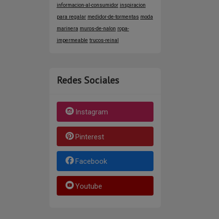
informacion-al-consumidor
inspiracion
para regalar
medidor-de-tormentas
moda
marinera
muros-de-nalon
ropa-
impermeable
trucos-reinal
Redes Sociales
Instagram
Pinterest
Facebook
Youtube