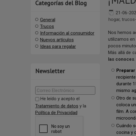
¡MALD
Categorías del Blog
21-06-20
hogar
,
trucos
General
Trucos
Nos hemos ac
Información al consumidor
utilizamos en
Nuevos artículos
pocos minuto
Ideas para regalar
Más allá de c
las conoces
Newsletter
Preparar 
recipient
durante 1
mismo agu
Otro de s
He leído y acepto el
coloca un
Tratamiento de datos
y la
film. A co
Política de Privacidad
microonda
Cuándo 
cocina y 