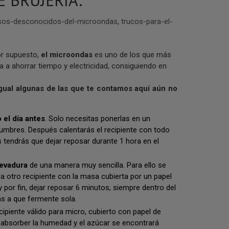
 BRUJERÍA.
sos-desconocidos-del-microondas
,
trucos-para-el-
or supuesto,
el microondas
es uno de los que más
a a ahorrar tiempo y electricidad, consiguiendo en
gual algunas de las que te contamos aquí aún no
 el día antes
. Solo necesitas ponerlas en un
gumbres. Después calentarás el recipiente con todo
endrás que dejar reposar durante 1 hora en el
levadura
de una manera muy sencilla. Para ello se
ca otro recipiente con la masa cubierta por un papel
y por fin, dejar reposar 6 minutos, siempre dentro del
s a que fermente sola.
ipiente válido para micro, cubierto con papel de
 absorber la humedad y el azúcar se encontrará