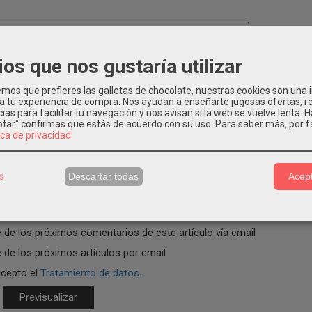
ios que nos gustaría utilizar
os que prefieres las galletas de chocolate, nuestras cookies son una
erá publicado
 a tu experiencia de compra. Nos ayudan a enseñarte jugosas ofertas, 
ias para facilitar tu navegación y nos avisan si la web se vuelve lenta. 
eptar" confirmas que estás de acuerdo con su uso.
Para saber más, por f
ica de privacidad
.
s
Descartar todas
Acept
 de los próximos comentarios de este artículo vía email
 de los próximos artículos por email
acepto el
Tratamiento de datos
.