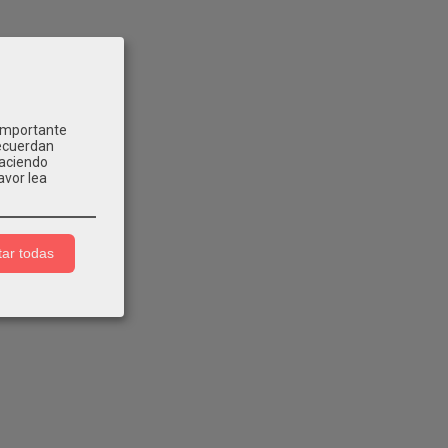
 importante
recuerdan
Haciendo
avor lea
ar todas