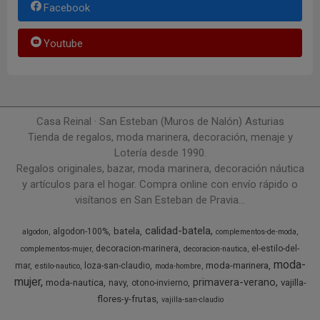
Facebook
Youtube
Casa Reinal · San Esteban (Muros de Nalón) Asturias
Tienda de regalos, moda marinera, decoración, menaje y
Lotería desde 1990.
Regalos originales, bazar, moda marinera, decoración náutica
y artículos para el hogar. Compra online con envío rápido o
visítanos en San Esteban de Pravia...
calidad-batela
batela
algodon-100%
algodon
complementos-de-moda
decoracion-marinera
el-estilo-del-
complementos-mujer
decoracion-nautica
moda-
moda-marinera
mar
loza-san-claudio
estilo-nautico
moda-hombre
mujer
primavera-verano
moda-nautica
vajilla-
navy
otono-invierno
flores-y-frutas
vajilla-san-claudio