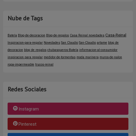
Nube de Tags
Casa-Reinal
Batela
Blog-de-decoracion
Blog-de-regalos
Casa Reinal novedades
Inspiracion-para-regalar
Novedades
San Claudio
San-Claudio
artame
blog de
decoracion
blog de regalos
chubasqueros-Batela
informacion-al-consumidor
inspiracion para regalar
medidor-de-tormentas
moda marinera
muros-de-nalon
ropa-impermeable
trucos-reinal
Redes Sociales
Instagram
Pinterest