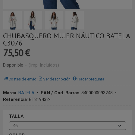
CHUBASQUERO MUJER NÁUTICO BATELA
C3076
75,50 €
Disponible
-
(Imp. Incluidos)
Costes de envío
Ver descripción
Hacer pregunta
Marca
:
BATELA
•
EAN / Cod. Barras
:
8400000093248
•
Referencia
:
BT319432-
TALLA