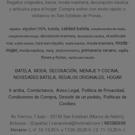
Regalos originales, bazar, moda marinera, decoración náutica
y artículos para el hogar. Compra online con envío rápido o
visítanos en San Esteban de Pravia...
calidad-batela
batela
algodon-100%
algodon
complementos-de-moda
decoracion-marinera
el-estilo-del-
complementos-mujer
decoracion-nautica
moda-
moda-marinera
mar
loza-san-claudio
estilo-nautico
moda-hombre
mujer
primavera-verano
moda-nautica
vajilla-
navy
otono-invierno
flores-y-frutas
vajilla-san-claudio
BATELA
MODA
DECORACIÓN
MENAJE Y COCINA
NOVEDADES BATELA
REGALOS ORIGINALES
HOGAR
Ir arriba
Contáctanos
Aviso Legal
Política de Privacidad
Condiciones de Compra
Desistir de un pedido
Políticas de
Cookies
Av. Fierros, 1 bajo - 33130 San Esteban (Muros de Nalón),
Asturias - (España) | casareinal@hotmail.com |
985580690
Horario:
L-V: 10-13,30 h. y 17,00-20,00 h. | S: 11-13,30 h. |