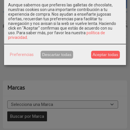
Aunque sabemos que prefieres las galletas de chocolate,
nuestras cookies son una importante contribución a tu
experiencia de compra. Nos ayudan a enseñarte jugosas
CAMISETA
CHUBASQUERO-
PETO BEBÉ
TRENKA DE
ofertas, recuerdan tus preferencias para facilitar tu
MUJER LISA
CAPA BEBÉ
RAYAS ANCLA
PAÑO MUJER
navegación y nos avisan si la web se vuelve lenta. Haciendo
RIBETE BATELA
ESTAMPADO...
BATELA
BATELA C2596
click en "Aceptar" confirmas que estás de acuerdo con su
uso.
Para saber más, por favor lea nuestra
política de
24,50 €
48,50 €
32,00 €
110,00 €
privacidad
.
Preferencias
Descartar todas
Aceptar todas
Marcas