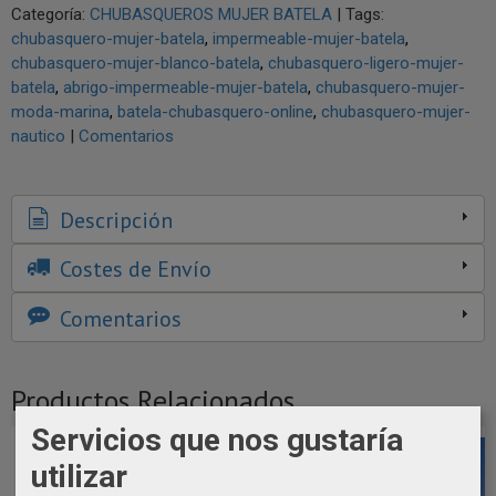
Categoría:
CHUBASQUEROS MUJER BATELA
|
Tags:
chubasquero-mujer-batela
impermeable-mujer-batela
chubasquero-mujer-blanco-batela
chubasquero-ligero-mujer-
batela
abrigo-impermeable-mujer-batela
chubasquero-mujer-
moda-marina
batela-chubasquero-online
chubasquero-mujer-
nautico
|
Comentarios
Descripción
Costes de Envío
Comentarios
Productos Relacionados
Servicios que nos gustaría
utilizar