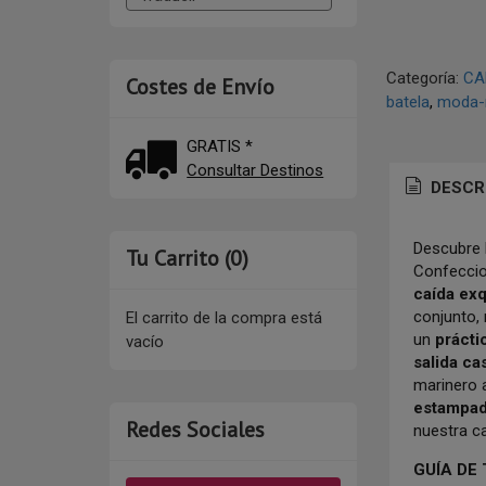
Categoría:
CA
Costes de Envío
batela
moda-
GRATIS *
Consultar Destinos
DESCR
Descubre 
Tu Carrito (0)
Confecci
caída exq
conjunto,
El carrito de la compra está
un
práctic
vacío
salida ca
marinero 
estampad
Redes Sociales
nuestra c
GUÍA DE