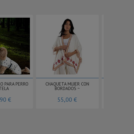
O PARA PERRO
CHAQUETA MUJER CON
CAMISA HOMBR
TELA
BORDADOS ~
BAT
,90 €
55,00 €
62,