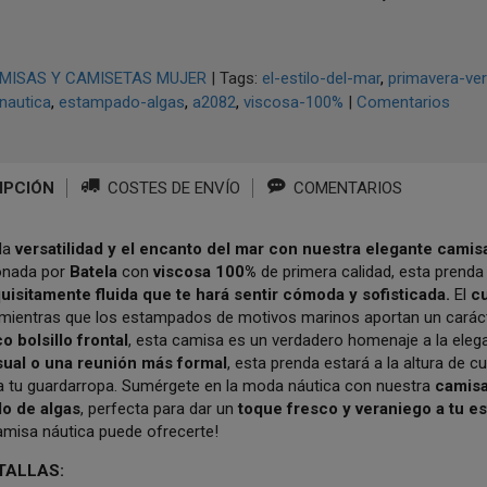
MISAS Y CAMISETAS MUJER
|
Tags:
el-estilo-del-mar
primavera-ve
nautica
estampado-algas
a2082
viscosa-100%
|
Comentarios
IPCIÓN
COSTES DE ENVÍO
COMENTARIOS
la
versatilidad y el encanto del mar con nuestra elegante camis
onada por
Batela
con
viscosa 100%
de primera calidad, esta prend
uisitamente fluida que te hará sentir cómoda y sofisticada.
El
c
 mientras que los estampados de motivos marinos aportan un caráct
o bolsillo frontal
, esta camisa es un verdadero homenaje a la elega
sual o una reunión más formal
, esta prenda estará a la altura de c
a tu guardarropa. Sumérgete en la moda náutica con nuestra
camisa
o de algas
, perfecta para dar un
toque fresco y veraniego a tu es
amisa náutica puede ofrecerte!
 TALLAS: