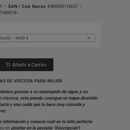
A
•
EAN / Cod. Barras
:
8400000116657
•
T449374-
Añadir a Carrito
AS DE VISCOSA PARA MUJER
náutico gracias a su estampado de algas y su
 viscosa, esta prenda consigue un toque divertido
tacto y una caída que la hace muy cómoda y
vez.
información y conocer cuál es la talla perfecta
des en
pinchar en la pestaña "Descripción"
]