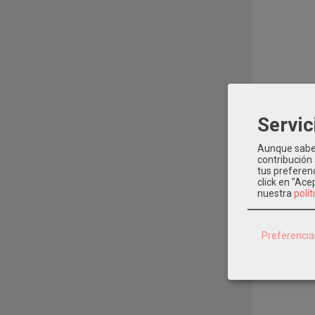
Servic
Aunque sabem
contribución
tus preferenc
click en "Ac
nuestra
polít
Preferencia