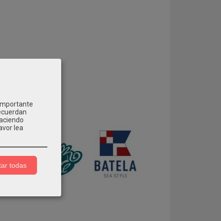
 importante
recuerdan
Haciendo
avor lea
ar todas