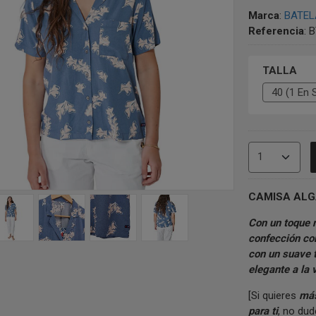
Marca
:
BATEL
Referencia
:
B
TALLA
CAMISA ALG
Con un toque 
confección con
con un suave 
elegante a la 
[Si quieres
más 
para ti
, no du