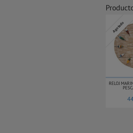
Product
Agotado
RELOJ MARI
PESC
44