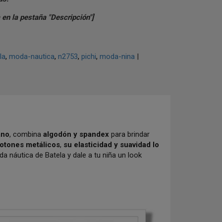
a en la pestaña "Descripción"]
la
moda-nautica
n2753
pichi
moda-nina
|
ano
, combina
algodón y spandex
para brindar
botones metálicos
,
su elasticidad y suavidad lo
a náutica de Batela y dale a tu niña un look