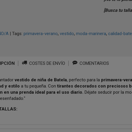
[Busca tu tall
ÑO/A
|
Tags:
primavera-verano
vestido
moda-marinera
calidad-bate
IPCIÓN
COSTES DE ENVÍO
COMENTARIOS
antador
vestido de niña de Batela
, perfecto para la
primavera-ver
d y estilo
a tu pequeña. Con
tirantes decorados con preciosos 
n en una prenda ideal para el uso diario.
Déjate seducir por la mod
desenfadado."
 TALLAS: