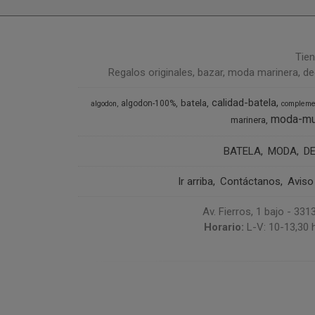
Tien
Regalos originales, bazar, moda marinera, de
calidad-batela
batela
algodon-100%
algodon
compleme
moda-mu
marinera
BATELA
MODA
D
Ir arriba
Contáctanos
Aviso
Av. Fierros, 1 bajo - 3
Horario:
L-V: 10-13,30 h