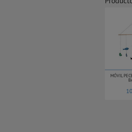
Product
MÓVIL PEC
B
10