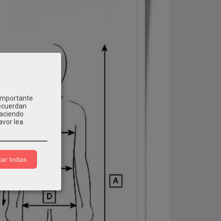
 importante
recuerdan
Haciendo
avor lea
ar todas