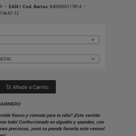
A
•
EAN / Cod. Barras
:
8400000117814
•
T4647-12
Añadir a Carrito
MARINERO
tido fresco y cómodo para tu niña? ¡Este vestido
erdas!