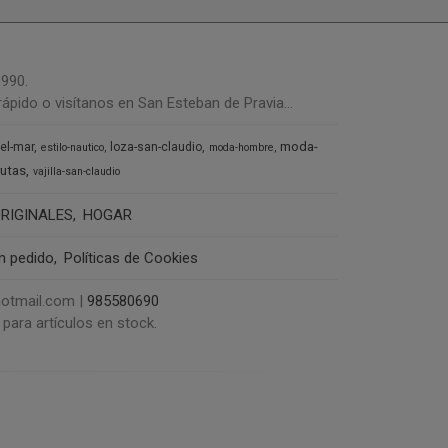
1990.
ápido o visítanos en San Esteban de Pravia...
moda-
del-mar
loza-san-claudio
estilo-nautico
moda-hombre
rutas
vajilla-san-claudio
RIGINALES
HOGAR
un pedido
Políticas de Cookies
@hotmail.com |
985580690
para artículos en stock.