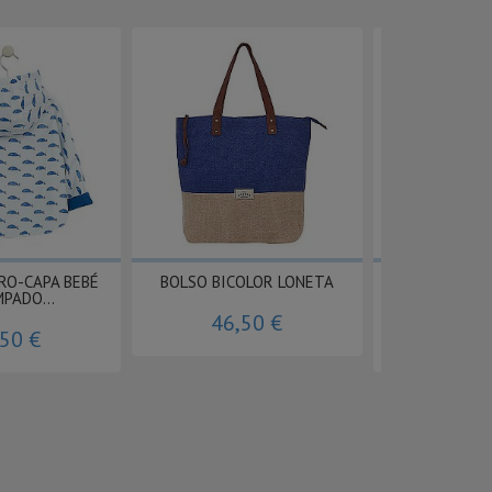
RO-CAPA BEBÉ
BOLSO BICOLOR LONETA
SUDADER
PADO...
CREMALLERA
46,50 €
,50 €
58,