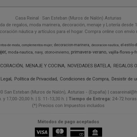
Casa Reinal · San Esteban (Muros de Nalón) Asturias
da de regalos, moda marinera, decoración, menaje y Lotería desde 
coración náutica y artículos para el hogar. Compra online con envío r
decoracion-marinera
el-estilo-
ntos-de-moda
complementos-mujer
decoracion-nautica
jer
primavera-verano
moda-nautica
vajilla-flores-y-f
navy
otono-invierno
ECORACIÓN
MENAJE Y COCINA
NOVEDADES BATELA
REGALOS O
 Legal
Política de Privacidad
Condiciones de Compra
Desistir de 
3130 San Esteban (Muros de Nalón), Asturias - (España) | casareinal
. y 17,00-20,00 h. | S: 11-13,30 h. |
Tiempo de Entrega:
24-72 horas 
(*) Precios con Impuestos incluidos
Métodos de pago aceptados