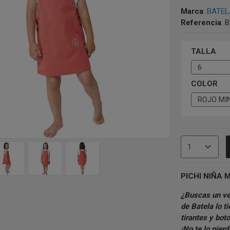
Marca
:
BATEL
Referencia
:
B
TALLA
COLOR
PICHI NIÑA 
¿Buscas un ves
de Batela lo tiene todo! Confeccionado en algodón y spandex, con
tirantes y botones preciosos, ¡será su prenda favorita este verano!
¡No te lo pi