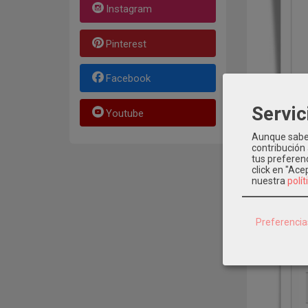
Instagram
Pinterest
Facebook
Servic
Youtube
Aunque sabem
contribución
tus preferenc
click en "Ac
nuestra
polít
Preferencia