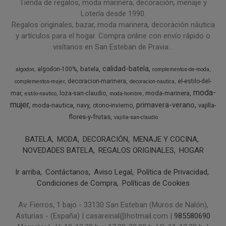
Tienda de regalos, moda marinera, decoración, menaje y
Lotería desde 1990.
Regalos originales, bazar, moda marinera, decoración náutica
y artículos para el hogar. Compra online con envío rápido o
visítanos en San Esteban de Pravia...
calidad-batela
batela
algodon-100%
algodon
complementos-de-moda
decoracion-marinera
el-estilo-del-
complementos-mujer
decoracion-nautica
moda-
moda-marinera
mar
loza-san-claudio
estilo-nautico
moda-hombre
mujer
primavera-verano
moda-nautica
vajilla-
navy
otono-invierno
flores-y-frutas
vajilla-san-claudio
BATELA
MODA
DECORACIÓN
MENAJE Y COCINA
NOVEDADES BATELA
REGALOS ORIGINALES
HOGAR
Ir arriba
Contáctanos
Aviso Legal
Política de Privacidad
Condiciones de Compra
Políticas de Cookies
Av. Fierros, 1 bajo - 33130 San Esteban (Muros de Nalón),
Asturias - (España) | casareinal@hotmail.com |
985580690