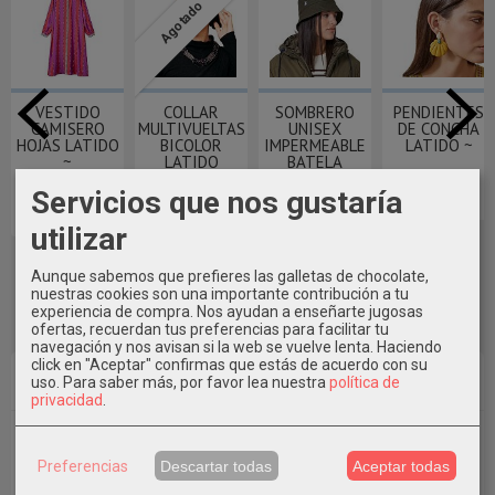
Agotado
VESTIDO
COLLAR
SOMBRERO
PENDIENTES
CAMISERO
MULTIVUELTAS
UNISEX
DE CONCHA
HOJAS LATIDO
BICOLOR
IMPERMEABLE
LATIDO ~
~
LATIDO
BATELA
22,00 €
Servicios que nos gustaría
75,90 €
37,00 €
22,50 €
utilizar
Aunque sabemos que prefieres las galletas de chocolate,
nuestras cookies son una importante contribución a tu
experiencia de compra. Nos ayudan a enseñarte jugosas
ofertas, recuerdan tus preferencias para facilitar tu
navegación y nos avisan si la web se vuelve lenta. Haciendo
click en "Aceptar" confirmas que estás de acuerdo con su
Marcas
uso.
Para saber más, por favor lea nuestra
política de
privacidad
.
Preferencias
Descartar todas
Aceptar todas