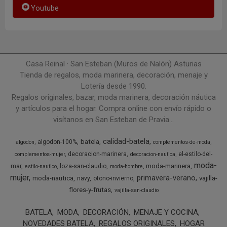
Youtube
Casa Reinal · San Esteban (Muros de Nalón) Asturias
Tienda de regalos, moda marinera, decoración, menaje y
Lotería desde 1990.
Regalos originales, bazar, moda marinera, decoración náutica
y artículos para el hogar. Compra online con envío rápido o
visítanos en San Esteban de Pravia...
calidad-batela
batela
algodon-100%
algodon
complementos-de-moda
decoracion-marinera
el-estilo-del-
complementos-mujer
decoracion-nautica
moda-
moda-marinera
mar
loza-san-claudio
estilo-nautico
moda-hombre
mujer
primavera-verano
moda-nautica
vajilla-
navy
otono-invierno
flores-y-frutas
vajilla-san-claudio
BATELA
MODA
DECORACIÓN
MENAJE Y COCINA
NOVEDADES BATELA
REGALOS ORIGINALES
HOGAR