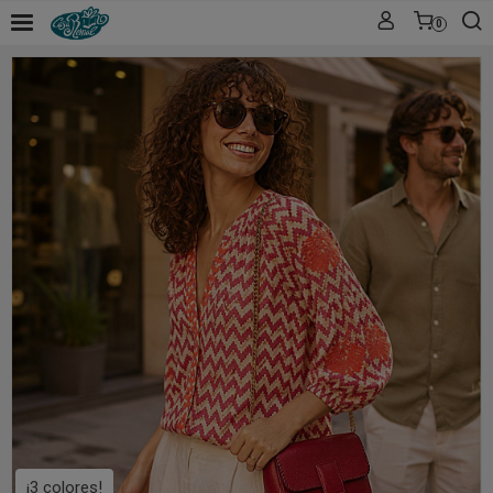
0
¡3 colores!