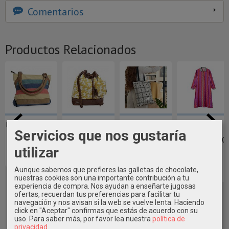
Comentarios
Productos Relacionados
BOLSO LONETA
BOLSO
BOLSA TOTE
VESTIDO
Servicios que nos gustaría
SHOPPING ~
PALMERAS ~
BAG
CAMISERO
REVERSIBLE
HOJAS LATIDO
BARCELONA ~
~
utilizar
42,95 €
58,90 €
23,90 €
75,90 €
Aunque sabemos que prefieres las galletas de chocolate,
nuestras cookies son una importante contribución a tu
experiencia de compra. Nos ayudan a enseñarte jugosas
ofertas, recuerdan tus preferencias para facilitar tu
navegación y nos avisan si la web se vuelve lenta. Haciendo
click en "Aceptar" confirmas que estás de acuerdo con su
uso.
Para saber más, por favor lea nuestra
política de
privacidad
.