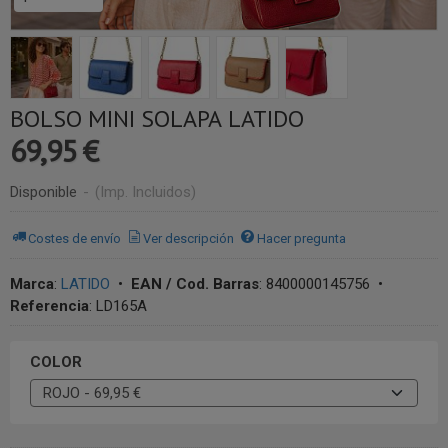
BOLSO MINI SOLAPA LATIDO
69,95 €
Disponible
-
(Imp. Incluidos)
Costes de envío
Ver descripción
Hacer pregunta
Marca
:
LATIDO
•
EAN / Cod. Barras
:
8400000145756
•
Referencia
:
LD165A
COLOR