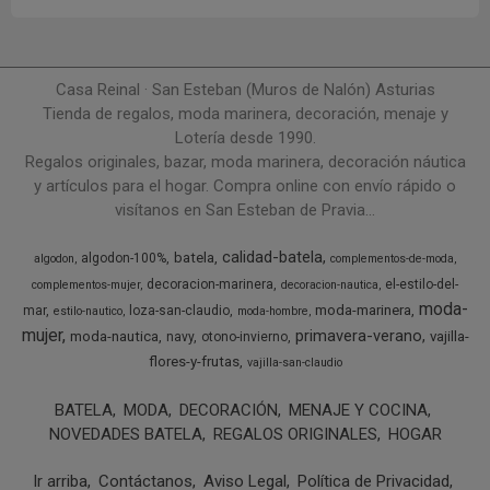
Casa Reinal · San Esteban (Muros de Nalón) Asturias
Tienda de regalos, moda marinera, decoración, menaje y
Lotería desde 1990.
Regalos originales, bazar, moda marinera, decoración náutica
y artículos para el hogar. Compra online con envío rápido o
visítanos en San Esteban de Pravia...
calidad-batela
batela
algodon-100%
algodon
complementos-de-moda
decoracion-marinera
el-estilo-del-
complementos-mujer
decoracion-nautica
moda-
moda-marinera
mar
loza-san-claudio
estilo-nautico
moda-hombre
mujer
primavera-verano
moda-nautica
vajilla-
navy
otono-invierno
flores-y-frutas
vajilla-san-claudio
BATELA
MODA
DECORACIÓN
MENAJE Y COCINA
NOVEDADES BATELA
REGALOS ORIGINALES
HOGAR
Ir arriba
Contáctanos
Aviso Legal
Política de Privacidad