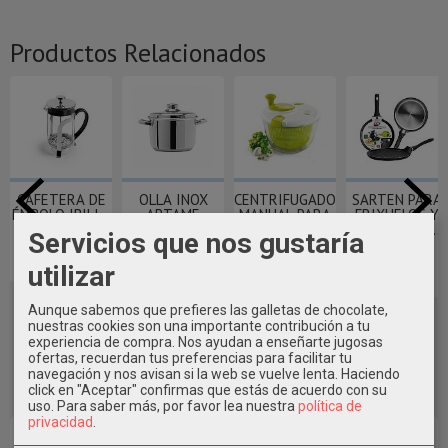
Productos Relacionados
CAFETERA DE
OLLA INOX
CENTRIFUGADORA
SARTEN PARA
ÉMBOLO IBILI ~
ARTAME
MANUAL PARA
FRIXUELOS Y
FONDO
ENSALADAS...
CREPES IBILI...
Servicios que nos gustaría
IMPACTO
17,75 €
21,45 €
27,20 €
utilizar
32,50 €
Aunque sabemos que prefieres las galletas de chocolate,
nuestras cookies son una importante contribución a tu
experiencia de compra. Nos ayudan a enseñarte jugosas
ofertas, recuerdan tus preferencias para facilitar tu
navegación y nos avisan si la web se vuelve lenta. Haciendo
click en "Aceptar" confirmas que estás de acuerdo con su
uso.
Para saber más, por favor lea nuestra
política de
privacidad
.
Marcas