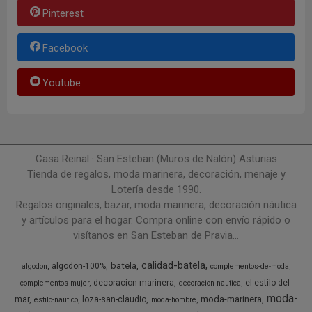
Pinterest
Facebook
Youtube
Casa Reinal · San Esteban (Muros de Nalón) Asturias
Tienda de regalos, moda marinera, decoración, menaje y
Lotería desde 1990.
Regalos originales, bazar, moda marinera, decoración náutica
y artículos para el hogar. Compra online con envío rápido o
visítanos en San Esteban de Pravia...
calidad-batela
batela
algodon-100%
algodon
complementos-de-moda
decoracion-marinera
el-estilo-del-
complementos-mujer
decoracion-nautica
moda-
moda-marinera
mar
loza-san-claudio
estilo-nautico
moda-hombre