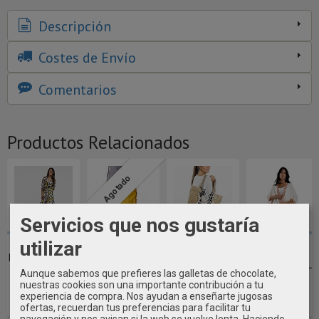
Descripción
Costes de Envío
Comentarios
Productos Relacionados
Agotado
Servicios que nos gustaría
utilizar
CONJUNTO DE
MOCHILA
BOLSA ÉTNICA
CHAQUETA
BLUSA Y FALDA
IMPERMEABLE
FLECOS ~
MUJER CON
TANTREND ~
HIMINN TÄNTA
BORDADOS ~
Aunque sabemos que prefieres las galletas de chocolate,
~
49,70 €
nuestras cookies son una importante contribución a tu
74,95 €
55,00 €
experiencia de compra. Nos ayudan a enseñarte jugosas
69,00 €
ofertas, recuerdan tus preferencias para facilitar tu
navegación y nos avisan si la web se vuelve lenta. Haciendo