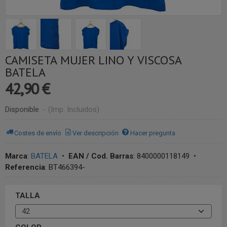
CAMISETA MUJER LINO Y VISCOSA
BATELA
42,90 €
Disponible
-
(Imp. Incluidos)
Costes de envío
Ver descripción
Hacer pregunta
Marca
:
BATELA
•
EAN / Cod. Barras
:
8400000118149
•
Referencia
:
BT466394-
TALLA