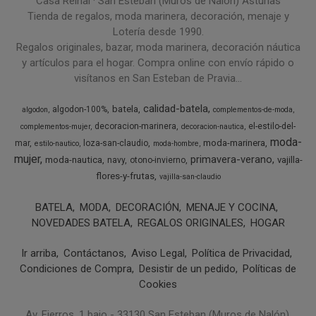
Casa Reinal · San Esteban (Muros de Nalón) Asturias
Tienda de regalos, moda marinera, decoración, menaje y
Lotería desde 1990.
Regalos originales, bazar, moda marinera, decoración náutica
y artículos para el hogar. Compra online con envío rápido o
visítanos en San Esteban de Pravia...
calidad-batela
batela
algodon-100%
algodon
complementos-de-moda
decoracion-marinera
el-estilo-del-
complementos-mujer
decoracion-nautica
moda-
moda-marinera
mar
loza-san-claudio
estilo-nautico
moda-hombre
mujer
primavera-verano
moda-nautica
vajilla-
navy
otono-invierno
flores-y-frutas
vajilla-san-claudio
BATELA
MODA
DECORACIÓN
MENAJE Y COCINA
NOVEDADES BATELA
REGALOS ORIGINALES
HOGAR
Ir arriba
Contáctanos
Aviso Legal
Política de Privacidad
Condiciones de Compra
Desistir de un pedido
Políticas de
Cookies
Av. Fierros, 1 bajo - 33130 San Esteban (Muros de Nalón),