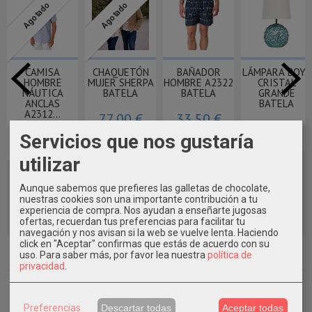
Agotado
Agotado
CAMISA
CHAQUETÓN
BAÑADOR
LÁMPARA BOYA
HOMBRE
MUJER SHERPA
HOMBRE A2322
CRISTAL
NÁUTICA
BATELA
BATELA
GRANDE
ANCLAS
BATELA
A2312...
77,00 €
33,50 €
97,80 €
Servicios que nos gustaría
46,50 €
utilizar
Aunque sabemos que prefieres las galletas de chocolate,
nuestras cookies son una importante contribución a tu
experiencia de compra. Nos ayudan a enseñarte jugosas
ofertas, recuerdan tus preferencias para facilitar tu
navegación y nos avisan si la web se vuelve lenta. Haciendo
click en "Aceptar" confirmas que estás de acuerdo con su
Marcas
uso.
Para saber más, por favor lea nuestra
política de
privacidad
.
Preferencias
Descartar todas
Aceptar todas