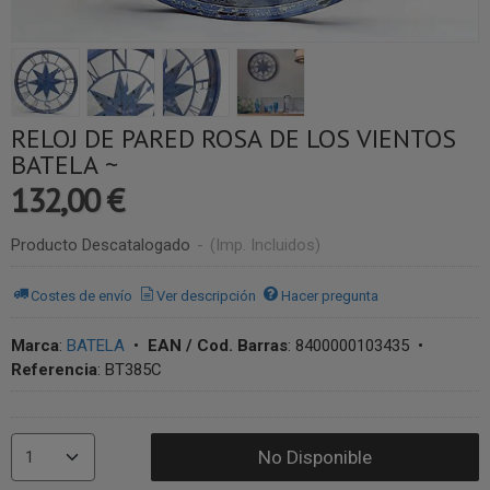
RELOJ DE PARED ROSA DE LOS VIENTOS
BATELA ~
132,00 €
Producto Descatalogado
-
(Imp. Incluidos)
Costes de envío
Ver descripción
Hacer pregunta
Marca
:
BATELA
•
EAN / Cod. Barras
:
8400000103435
•
Referencia
:
BT385C
No Disponible