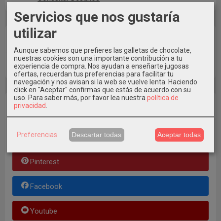
Servicios que nos gustaría
utilizar
Tu Carrito (0)
Aunque sabemos que prefieres las galletas de chocolate,
nuestras cookies son una importante contribución a tu
El carrito de la compra está vacío
experiencia de compra. Nos ayudan a enseñarte jugosas
ofertas, recuerdan tus preferencias para facilitar tu
navegación y nos avisan si la web se vuelve lenta. Haciendo
click en "Aceptar" confirmas que estás de acuerdo con su
uso.
Para saber más, por favor lea nuestra
política de
Redes Sociales
privacidad
.
Preferencias
Descartar todas
Aceptar todas
Instagram
Pinterest
Facebook
Youtube