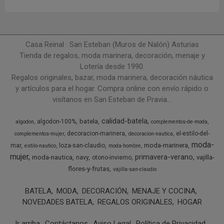
Casa Reinal · San Esteban (Muros de Nalón) Asturias
Tienda de regalos, moda marinera, decoración, menaje y
Lotería desde 1990.
Regalos originales, bazar, moda marinera, decoración náutica
y artículos para el hogar. Compra online con envío rápido o
visítanos en San Esteban de Pravia...
calidad-batela
batela
algodon-100%
algodon
complementos-de-moda
decoracion-marinera
el-estilo-del-
complementos-mujer
decoracion-nautica
moda-
moda-marinera
mar
loza-san-claudio
estilo-nautico
moda-hombre
mujer
primavera-verano
moda-nautica
vajilla-
navy
otono-invierno
flores-y-frutas
vajilla-san-claudio
BATELA
MODA
DECORACIÓN
MENAJE Y COCINA
NOVEDADES BATELA
REGALOS ORIGINALES
HOGAR
Ir arriba
Contáctanos
Aviso Legal
Política de Privacidad