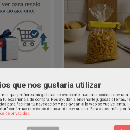
PARA REGALO (SERVICIO...
SET DE 7 PINZAS CIERRABOLSAS.
ios que nos gustaría utilizar
ofrecemos el servicio gratuito de
Este set de 7 pinzas cierrabolsas peque
envolver para...
6 cm es una solución...
os que prefieres las galletas de chocolate, nuestras cookies son una
0,00 €
1,60 €
 a tu experiencia de compra. Nos ayudan a enseñarte jugosas ofertas, 
ias para facilitar tu navegación y nos avisan si la web se vuelve lenta. 
eptar" confirmas que estás de acuerdo con su uso.
Para saber más, por f
ica de privacidad
.