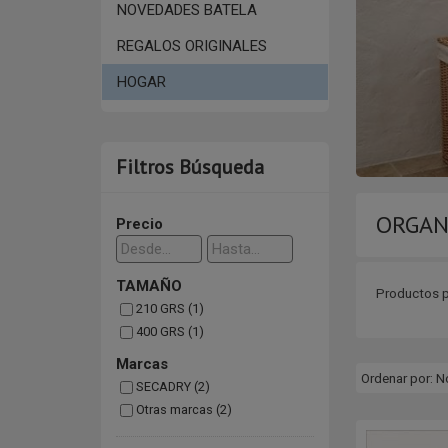
NOVEDADES BATELA
REGALOS ORIGINALES
HOGAR
Filtros Búsqueda
ORGAN
Precio
TAMAÑO
Productos pr
210 GRS (1)
400 GRS (1)
Marcas
Ordenar por:
N
SECADRY (2)
Otras marcas (2)