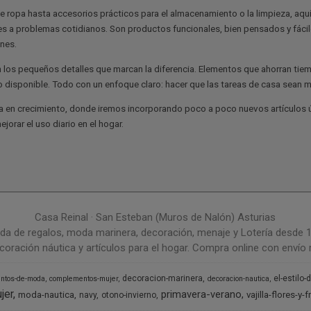
 ropa hasta accesorios prácticos para el almacenamiento o la limpieza, aquí
es a problemas cotidianos. Son productos funcionales, bien pensados y fácile
nes.
n los pequeños detalles que marcan la diferencia. Elementos que ahorran ti
o disponible. Todo con un enfoque claro: hacer que las tareas de casa sean m
a en crecimiento, donde iremos incorporando poco a poco nuevos artículos út
orar el uso diario en el hogar.
Casa Reinal · San Esteban (Muros de Nalón) Asturias
da de regalos, moda marinera, decoración, menaje y Lotería desde 
coración náutica y artículos para el hogar. Compra online con envío r
decoracion-marinera
el-estilo-
ntos-de-moda
complementos-mujer
decoracion-nautica
jer
primavera-verano
moda-nautica
vajilla-flores-y-f
navy
otono-invierno