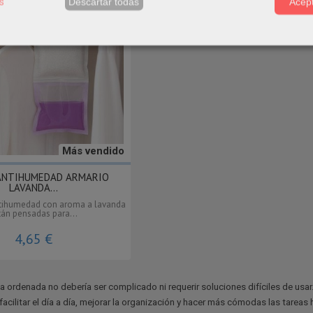
s
Descartar todas
Acept
Más vendido
ANTIHUMEDAD ARMARIO
LAVANDA...
ntihumedad con aroma a lavanda
tán pensadas para...
4,65 €
a ordenada no debería ser complicado ni requerir soluciones difíciles de usa
acilitar el día a día, mejorar la organización y hacer más cómodas las tareas 