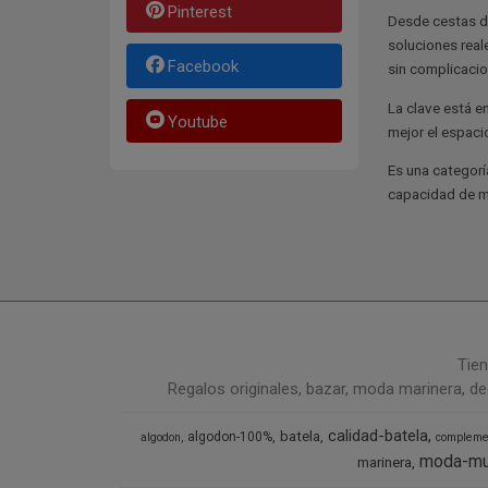
Pinterest
Desde cestas de
soluciones real
Facebook
sin complicacio
La clave está e
Youtube
mejor el espaci
Es una categorí
capacidad de mej
Tien
Regalos originales, bazar, moda marinera, de
calidad-batela
batela
algodon-100%
algodon
compleme
moda-mu
marinera