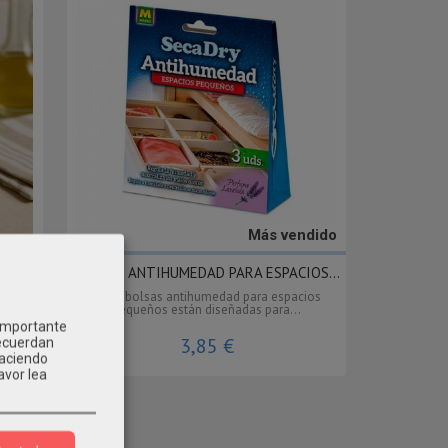
Más vendido
..
BOLSAS ANTIHUMEDAD PARA ESPACIOS...
ñas de
Estas bolsas antihumedad para espacios
pequeños están diseñadas para...
 importante
3,85 €
recuerdan
Haciendo
avor lea