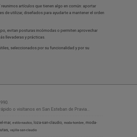
 reunimos artículos que tienen algo en común: aportar
s de utilizar, diseñados para ayudarte a mantener el orden
empo, evitan posturas incómodas o permiten aprovechar
ás llevaderas y prácticas.
iles, seleccionados por su funcionalidad y por su
1990.
ápido o visítanos en San Esteban de Pravia...
moda-
del-mar
loza-san-claudio
estilo-nautico
moda-hombre
rutas
vajilla-san-claudio