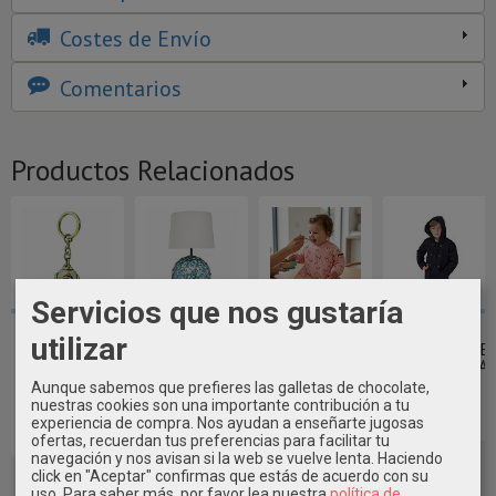
Costes de Envío
Comentarios
Productos Relacionados
Servicios que nos gustaría
LLAVERO
LÁMPARA BOYA
BABERO BEBE
TRENKA
utilizar
METAL
CRISTAL
IMPERMEABLE
MARINERA DE
ESCAFANDRA
GRANDE
MARINERO...
NIÑO BATELA
BATELA
BATELA
Aunque sabemos que prefieres las galletas de chocolate,
19,90 €
79,50 €
nuestras cookies son una importante contribución a tu
6,50 €
97,80 €
experiencia de compra. Nos ayudan a enseñarte jugosas
ofertas, recuerdan tus preferencias para facilitar tu
navegación y nos avisan si la web se vuelve lenta. Haciendo
click en "Aceptar" confirmas que estás de acuerdo con su
uso.
Para saber más, por favor lea nuestra
política de