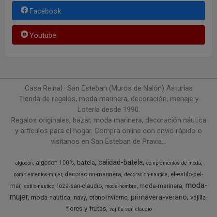
Facebook
Youtube
Casa Reinal · San Esteban (Muros de Nalón) Asturias
Tienda de regalos, moda marinera, decoración, menaje y
Lotería desde 1990.
Regalos originales, bazar, moda marinera, decoración náutica
y artículos para el hogar. Compra online con envío rápido o
visítanos en San Esteban de Pravia...
calidad-batela
batela
algodon-100%
algodon
complementos-de-moda
decoracion-marinera
el-estilo-del-
complementos-mujer
decoracion-nautica
moda-
moda-marinera
mar
loza-san-claudio
estilo-nautico
moda-hombre
mujer
primavera-verano
moda-nautica
vajilla-
navy
otono-invierno
flores-y-frutas
vajilla-san-claudio