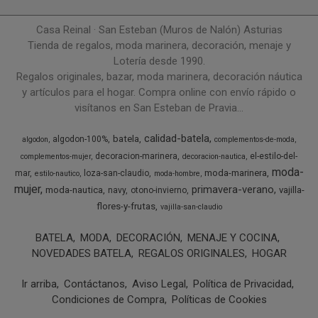
Casa Reinal · San Esteban (Muros de Nalón) Asturias
Tienda de regalos, moda marinera, decoración, menaje y
Lotería desde 1990.
Regalos originales, bazar, moda marinera, decoración náutica
y artículos para el hogar. Compra online con envío rápido o
visítanos en San Esteban de Pravia...
calidad-batela
batela
algodon-100%
algodon
complementos-de-moda
decoracion-marinera
el-estilo-del-
complementos-mujer
decoracion-nautica
moda-
moda-marinera
mar
loza-san-claudio
estilo-nautico
moda-hombre
mujer
primavera-verano
moda-nautica
vajilla-
navy
otono-invierno
flores-y-frutas
vajilla-san-claudio
BATELA
MODA
DECORACIÓN
MENAJE Y COCINA
NOVEDADES BATELA
REGALOS ORIGINALES
HOGAR
Ir arriba
Contáctanos
Aviso Legal
Política de Privacidad
Condiciones de Compra
Políticas de Cookies