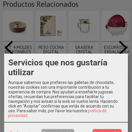
Productos Relacionados
SET 4 MOLDES
PESO COCINA
GRASERA
ESCURRIDOR-
DESECHABLES
DIGITAL
CRISTAL
ENSALADERA
SAVARIN ~
CRISTAL
BOROSILICATO
PIVOTANTE
Servicios que nos gustaría
DECORADO
IBILI
8,65 €
7,75 €
utilizar
15,60 €
17,95 €
Aunque sabemos que prefieres las galletas de chocolate,
nuestras cookies son una importante contribución a tu
experiencia de compra. Nos ayudan a enseñarte jugosas
ofertas, recuerdan tus preferencias para facilitar tu
navegación y nos avisan si la web se vuelve lenta. Haciendo
click en "Aceptar" confirmas que estás de acuerdo con su
uso.
Para saber más, por favor lea nuestra
política de
privacidad
.
Marcas