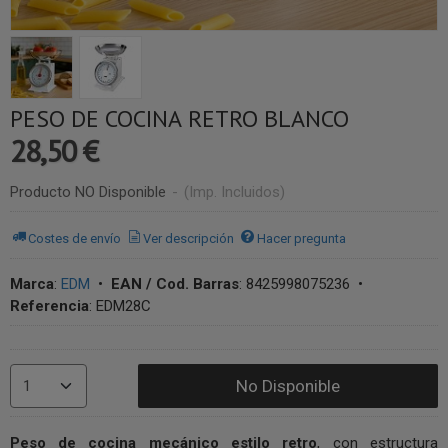
PESO DE COCINA RETRO BLANCO
28,50 €
Producto NO Disponible
-
(Imp. Incluidos)
Costes de envío
Ver descripción
Hacer pregunta
Marca
:
EDM
•
EAN / Cod. Barras
:
8425998075236
•
Referencia
:
EDM28C
No Disponible
Peso de cocina mecánico estilo retro
, con estructura