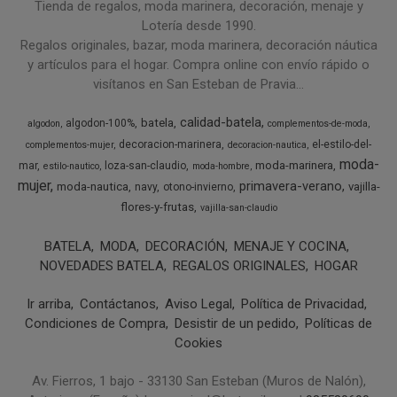
Tienda de regalos, moda marinera, decoración, menaje y
Lotería desde 1990.
Regalos originales, bazar, moda marinera, decoración náutica
y artículos para el hogar. Compra online con envío rápido o
visítanos en San Esteban de Pravia...
calidad-batela
batela
algodon-100%
algodon
complementos-de-moda
decoracion-marinera
el-estilo-del-
complementos-mujer
decoracion-nautica
moda-
moda-marinera
mar
loza-san-claudio
estilo-nautico
moda-hombre
mujer
primavera-verano
moda-nautica
vajilla-
navy
otono-invierno
flores-y-frutas
vajilla-san-claudio
BATELA
MODA
DECORACIÓN
MENAJE Y COCINA
NOVEDADES BATELA
REGALOS ORIGINALES
HOGAR
Ir arriba
Contáctanos
Aviso Legal
Política de Privacidad
Condiciones de Compra
Desistir de un pedido
Políticas de
Cookies
Av. Fierros, 1 bajo - 33130 San Esteban (Muros de Nalón),