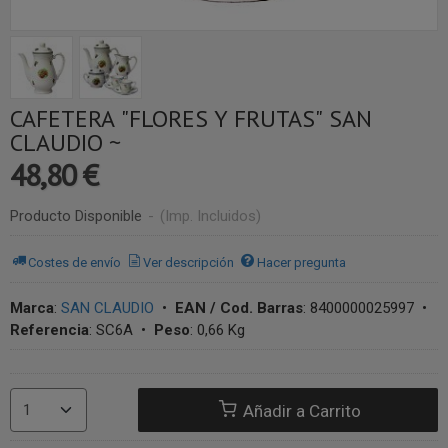
CAFETERA "FLORES Y FRUTAS" SAN
CLAUDIO ~
48,80 €
Producto Disponible
-
(Imp. Incluidos)
Costes de envío
Ver descripción
Hacer pregunta
Marca
:
SAN CLAUDIO
•
EAN / Cod. Barras
:
8400000025997
•
Referencia
:
SC6A
•
Peso
:
0,66 Kg
Añadir a Carrito