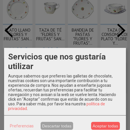
PLATO LLANO
TAZA DE TÉ
BANDEJA DE
TAZA DE
"FLORES Y
"FLORES Y
PASTAS
CONSOMÉ CON
FRUTAS" SAN...
FRUTAS" SAN...
"FLORES Y
PLATO "FLORES
FRUTAS"...
Y...
11,80 €
8,00 €
20,50 €
23,30 €
Servicios que nos gustaría
utilizar
Aunque sabemos que prefieres las galletas de chocolate,
nuestras cookies son una importante contribución a tu
experiencia de compra. Nos ayudan a enseñarte jugosas
ofertas, recuerdan tus preferencias para facilitar tu
navegación y nos avisan si la web se vuelve lenta. Haciendo
Marcas
click en "Aceptar" confirmas que estás de acuerdo con su
uso.
Para saber más, por favor lea nuestra
política de
privacidad
.
Preferencias
Descartar todas
Aceptar todas