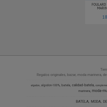
FOULARD
MARI
18
Tien
Regalos originales, bazar, moda marinera, de
calidad-batela
batela
algodon-100%
algodon
compleme
moda-mu
marinera
BATELA
MODA
D