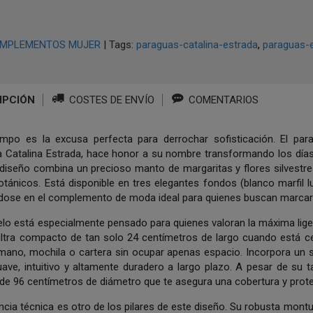
MPLEMENTOS MUJER
|
Tags:
paraguas-catalina-estrada
paraguas-
IPCIÓN
COSTES DE ENVÍO
COMENTARIOS
empo es la excusa perfecta para derrochar sofisticación
.
El par
ra Catalina Estrada, hace honor a su nombre transformando los días 
 diseño combina un precioso manto de margaritas y flores silvestr
botánicos
.
Está disponible en tres elegantes fondos (blanco marfil l
ndose en el complemento de moda ideal para quienes buscan marcar l
lo está especialmente pensado para quienes valoran la máxima liger
ltra compacto de tan solo 24 centímetros de largo cuando está cer
mano, mochila o cartera sin ocupar apenas espacio
.
Incorpora un 
uave, intuitivo y altamente duradero a largo plazo
.
A pesar de su t
de 96 centímetros de diámetro que te asegura una cobertura y prote
ncia técnica es otro de los pilares de este diseño
.
Su robusta montura