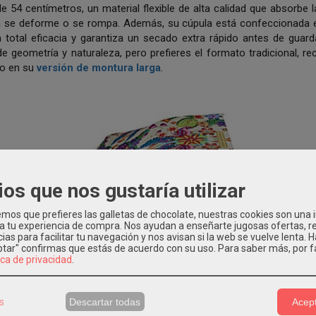
de 54 centímetros, un material flexible de alta calidad que absorbe 
a se deforme o se rompa
.
Además, su cúpula está confeccionada en
 total eficacia y garantiza un secado extra rápido antes de guard
de geometría y naturaleza, pero prefieres el formato tradicional
o en su
versión de montura larga
.
ios que nos gustaría utilizar
os que prefieres las galletas de chocolate, nuestras cookies son una
 a tu experiencia de compra. Nos ayudan a enseñarte jugosas ofertas, 
ias para facilitar tu navegación y nos avisan si la web se vuelve lenta. 
eptar" confirmas que estás de acuerdo con su uso.
Para saber más, por f
ica de privacidad
.
s
Descartar todas
Acept