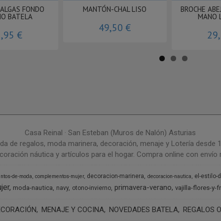
 ALGAS FONDO
MANTÓN-CHAL LISO
BROCHE ABE
NO BATELA
MANO 
49,50 €
,95 €
29
Casa Reinal · San Esteban (Muros de Nalón) Asturias
da de regalos, moda marinera, decoración, menaje y Lotería desde 
coración náutica y artículos para el hogar. Compra online con envío r
decoracion-marinera
el-estilo-
ntos-de-moda
complementos-mujer
decoracion-nautica
jer
primavera-verano
moda-nautica
vajilla-flores-y-f
navy
otono-invierno
ECORACIÓN
MENAJE Y COCINA
NOVEDADES BATELA
REGALOS O