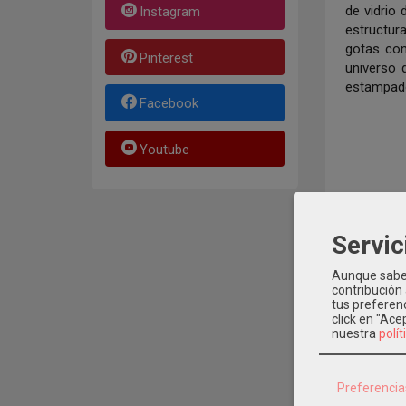
de vidrio 
Instagram
estructur
gotas con
Pinterest
universo 
estampad
Facebook
Youtube
Servic
Aunque sabem
contribución
tus preferenc
click en "Ac
nuestra
polít
Preferencia