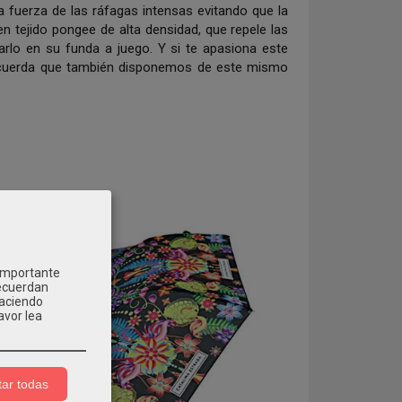
la fuerza de las ráfagas intensas evitando que la
 tejido pongee de alta densidad, que repele las
arlo en su funda a juego
.
Y si te apasiona este
, recuerda que también disponemos de este mismo
 importante
recuerdan
Haciendo
avor lea
ar todas