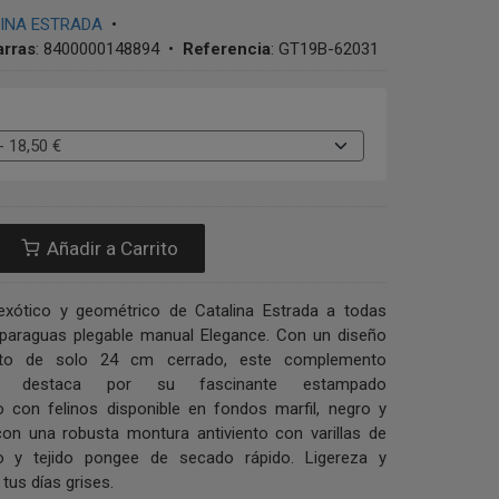
INA ESTRADA
•
arras
:
8400000148894
•
Referencia
:
GT19B-62031
Añadir a Carrito
 exótico y geométrico de Catalina Estrada a todas
 paraguas plegable manual Elegance. Con un diseño
cto de solo 24 cm cerrado, este complemento
ible destaca por su fascinante estampado
o con felinos disponible en fondos marfil, negro y
con una robusta montura antiviento con varillas de
io y tejido pongee de secado rápido. Ligereza y
tus días grises.