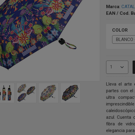
Marca
:
CATAL
EAN / Cod. B
COLOR
Lleva el arte
partes con el
ultra compa
imprescind
caleidoscópic
azul. Cuenta 
fibra de vidr
elegancia para 