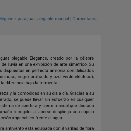
elegance
paraguas-plegable-manual
|
Comentarios
aguas plegable Elegance, creado por la célebre
de lluvia en una exhibición de arte simétrico
.
Su
es dispuestas en perfecta armonía con delicados
uminoso, negro profundo y azul verde eléctrico),
a diferencia bajo la tormenta
.
eza y la comodidad en su día a día
.
Gracias a su
rado, se puede llevar sin esfuerzo en cualquier
sistema de apertura y cierre manual que destaca
amaño recogido, al abrirse despliega una cúpula
cción impecables frente al agua
.
 antiviento está equipada con 8 varillas de fibra