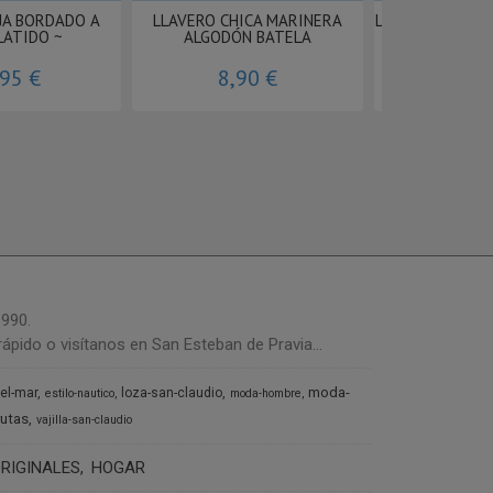
JA BORDADO A
LLAVERO CHICA MARINERA
LLAVERO PEZ R
LATIDO ~
ALGODÓN BATELA
BAT
,95 €
8,90 €
8,9
1990.
ápido o visítanos en San Esteban de Pravia...
moda-
del-mar
loza-san-claudio
estilo-nautico
moda-hombre
rutas
vajilla-san-claudio
RIGINALES
HOGAR