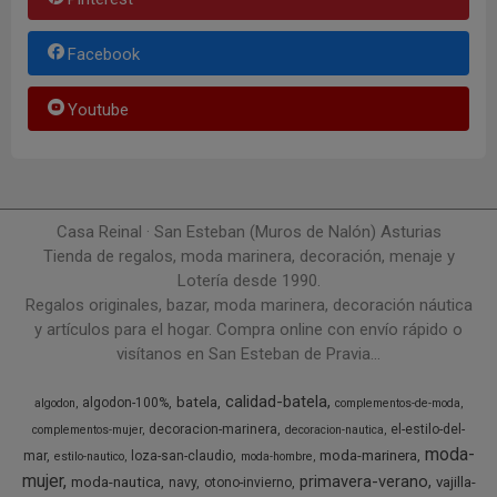
Facebook
Youtube
Casa Reinal · San Esteban (Muros de Nalón) Asturias
Tienda de regalos, moda marinera, decoración, menaje y
Lotería desde 1990.
Regalos originales, bazar, moda marinera, decoración náutica
y artículos para el hogar. Compra online con envío rápido o
visítanos en San Esteban de Pravia...
calidad-batela
batela
algodon-100%
algodon
complementos-de-moda
decoracion-marinera
el-estilo-del-
complementos-mujer
decoracion-nautica
moda-
moda-marinera
mar
loza-san-claudio
estilo-nautico
moda-hombre
mujer
primavera-verano
moda-nautica
vajilla-
navy
otono-invierno