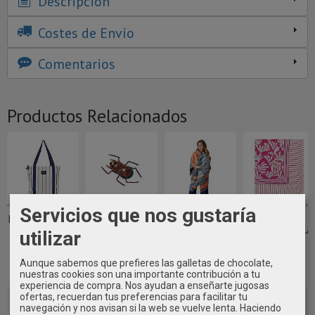
Descripción
Costes de Envío
Comentarios
Productos Relacionados
Servicios que nos gustaría
BOLSA GRANDE
BROCHE
PONCHO
FOULARD
RAYAS CON
INSECTO
REVERSIBLE
ALGAS BATELA
utilizar
ANCLA EN...
LATIDO ~
LATIDO CON
80x180 CM
CUADROS...
Aunque sabemos que prefieres las galletas de chocolate,
38,95 €
28,95 €
18,95 €
64,95 €
nuestras cookies son una importante contribución a tu
experiencia de compra. Nos ayudan a enseñarte jugosas
ofertas, recuerdan tus preferencias para facilitar tu
navegación y nos avisan si la web se vuelve lenta. Haciendo