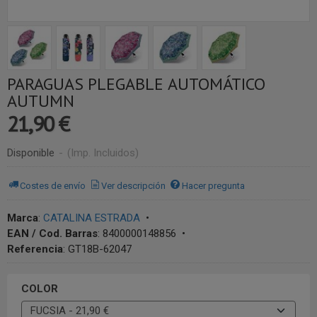
PARAGUAS PLEGABLE AUTOMÁTICO
AUTUMN
21,90 €
Disponible
-
(Imp. Incluidos)
Costes de envío
Ver descripción
Hacer pregunta
Marca
:
CATALINA ESTRADA
•
EAN / Cod. Barras
:
8400000148856
•
Referencia
:
GT18B-62047
COLOR