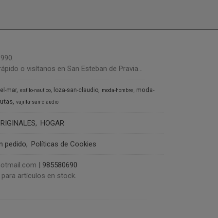
1990.
ápido o visítanos en San Esteban de Pravia...
moda-
del-mar
loza-san-claudio
estilo-nautico
moda-hombre
rutas
vajilla-san-claudio
RIGINALES
HOGAR
un pedido
Políticas de Cookies
@hotmail.com |
985580690
para artículos en stock.