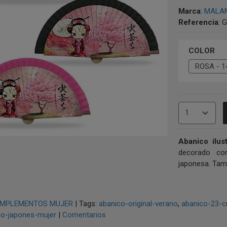
Marca
:
MALA
Referencia
:
G
COLOR
Abanico ilus
decorado co
japonesa. Tama
MPLEMENTOS MUJER
|
Tags:
abanico-original-verano
abanico-23-
co-japones-mujer
|
Comentarios