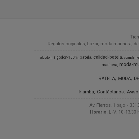
Tien
Regalos originales, bazar, moda marinera, de
calidad-batela
batela
algodon-100%
algodon
compleme
moda-mu
marinera
BATELA
MODA
D
Ir arriba
Contáctanos
Aviso
Av. Fierros, 1 bajo - 3
Horario:
L-V: 10-13,30 h