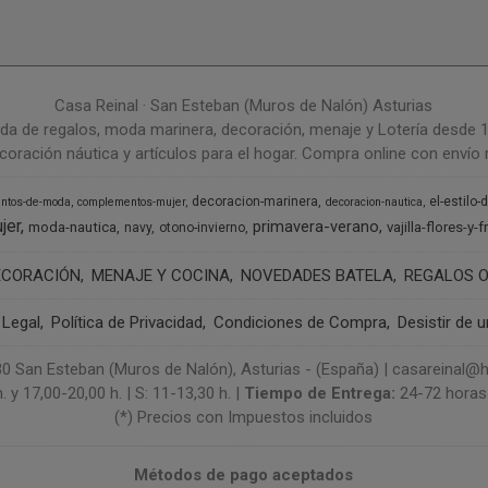
Casa Reinal · San Esteban (Muros de Nalón) Asturias
da de regalos, moda marinera, decoración, menaje y Lotería desde 
coración náutica y artículos para el hogar. Compra online con envío r
decoracion-marinera
el-estilo-
ntos-de-moda
complementos-mujer
decoracion-nautica
jer
primavera-verano
moda-nautica
vajilla-flores-y-f
navy
otono-invierno
ECORACIÓN
MENAJE Y COCINA
NOVEDADES BATELA
REGALOS O
 Legal
Política de Privacidad
Condiciones de Compra
Desistir de 
3130 San Esteban (Muros de Nalón), Asturias - (España) | casareinal
. y 17,00-20,00 h. | S: 11-13,30 h. |
Tiempo de Entrega:
24-72 horas 
(*) Precios con Impuestos incluidos
Métodos de pago aceptados