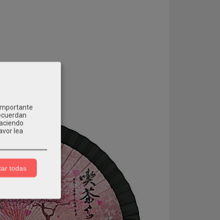
 importante
recuerdan
Haciendo
avor lea
ar todas