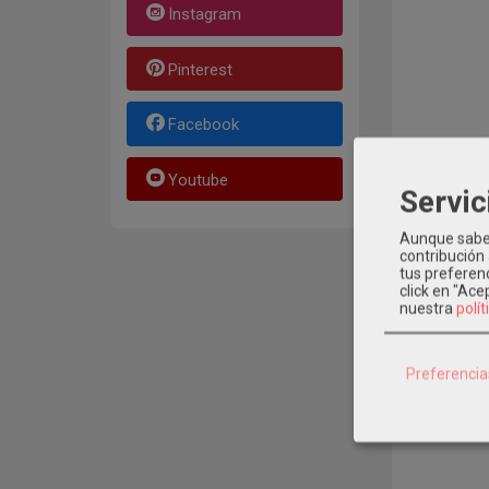
Instagram
Pinterest
Facebook
Youtube
Servic
Aunque sabem
contribución
tus preferenc
click en "Ac
nuestra
polít
Preferencia