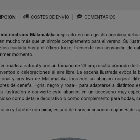
IPCIÓN
COSTES DE ENVÍO
COMENTARIOS
ico ilustrado Malamalaka
inspirado en una geisha combina delicad
 en mucho más que un simple complemento para el verano. Su ilustrac
ética cuidada hasta el último trazo, transmite una sensación de ca
primer momento.
en madera natural y con un tamaño de 23 cm, resulta cómodo de llevar
eventos o celebraciones al aire libre. La escena ilustrada evoca la 
rsonal y creativo de Malamalaka, logrando un abanico original, di
lores de cenefa —gris, negro y rosa— para adaptarse a distintos es
 la ilustración y convierte este abanico en un accesorio muy espe
cioso como detalle decorativo o como complemento para bodas, ce
tístico y fácil de combinar, es uno de esos accesorios capaces de a