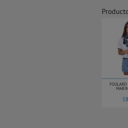
Product
FOULARD
MARI
18