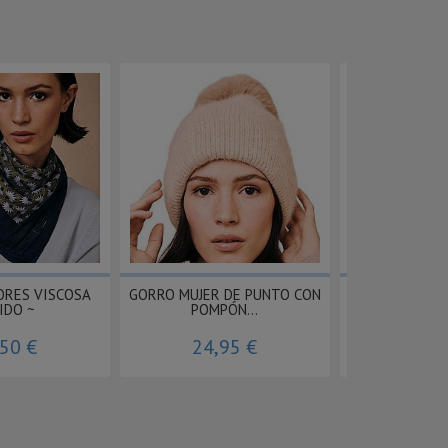
ORES VISCOSA
GORRO MUJER DE PUNTO CON
LLAVERO SIRE
IDO ~
POMPÓN...
BAT
,50 €
24,95 €
8,9