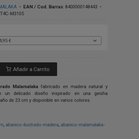
MALAKA
•
EAN / Cod. Barras
:
8400000148443
•
T4C-M3105
Añadir a Carrito
trado Malamalaka
fabricado en madera natural y
n un delicado diseño inspirado en una geisha
ño de 23 cm y disponible en varios colores.
cm
abanico-ilustrado-madera
abanico-malamalaka-