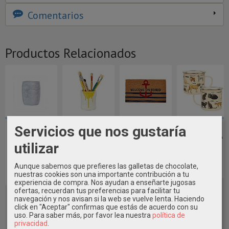
Comentarios
Productos Relacionados
Servicios que nos gustaría
VASO
BOTE
FELPUDO
TAZA
ACCESORIO
CERÁMICA
ANCLA
ESMALTADA
BAÑO MARBLE
"PAINTY"
BIENVENIDO A
MASCOTAS
utilizar
SILVER ~
AMARILLO ~
BORDO...
10,95 €
Aunque sabemos que prefieres las galletas de chocolate,
10,50 €
14,20 €
26,00 €
nuestras cookies son una importante contribución a tu
experiencia de compra. Nos ayudan a enseñarte jugosas
ofertas, recuerdan tus preferencias para facilitar tu
navegación y nos avisan si la web se vuelve lenta. Haciendo
click en "Aceptar" confirmas que estás de acuerdo con su
uso.
Para saber más, por favor lea nuestra
política de
privacidad
.