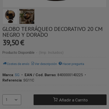
GLOBO TERRÁQUEO DECORATIVO 20 CM
NEGRO Y DORADO
39,50 €
Producto Disponible
-
(Imp. Incluidos)
Costes de envío
Ver descripción
Hacer pregunta
Marca
:
SG
•
EAN / Cod. Barras
:
8400000140225
•
Referencia
:
SG11C
Añadir a Carrito