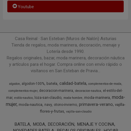
Youtube
Casa Reinal · San Esteban (Muros de Nalón) Asturias
Tienda de regalos, moda marinera, decoración, menaje y
Lotería desde 1990.
Regalos originales, bazar, moda marinera, decoración náutica
y artículos para el hogar. Compra online con envío rápido o
visítanos en San Esteban de Pravia...
calidad-batela
batela
algodon-100%
algodon
complementos-de-moda
decoracion-marinera
el-estilo-del-
complementos-mujer
decoracion-nautica
moda-
moda-marinera
mar
loza-san-claudio
estilo-nautico
moda-hombre
mujer
primavera-verano
moda-nautica
vajilla-
navy
otono-invierno
flores-y-frutas
vajilla-san-claudio
BATELA
MODA
DECORACIÓN
MENAJE Y COCINA
NOVEDADES BATELA
REGALOS ORIGINALES
HOGAR