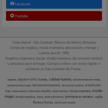
Facebook
Youtube
Casa Reinal · San Esteban (Muros de Nalón) Asturias
Tienda de regalos, moda marinera, decoración, menaje y
Lotería desde 1990.
Regalos originales, bazar, moda marinera, decoración náutica
y artículos para el hogar. Compra online con envío rápido o
visítanos en San Esteban de Pravia...
calidad-batela
batela
algodon-100%
algodon
complementos-de-moda
decoracion-marinera
el-estilo-del-
complementos-mujer
decoracion-nautica
moda-
moda-marinera
mar
loza-san-claudio
estilo-nautico
moda-hombre
mujer
primavera-verano
moda-nautica
vajilla-
navy
otono-invierno
flores-y-frutas
vajilla-san-claudio