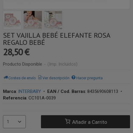
SET VAJILLA BEBÉ ELEFANTE ROSA
REGALO BEBÉ
28,50 €
Producto Disponible
-
(Imp. Incluidos)
Costes de envío
Ver descripción
Hacer pregunta
Marca
:
INTERBABY
•
EAN / Cod. Barras
:
8435690608113
•
Referencia
:
CC101A-0039
Añadir a Carrito