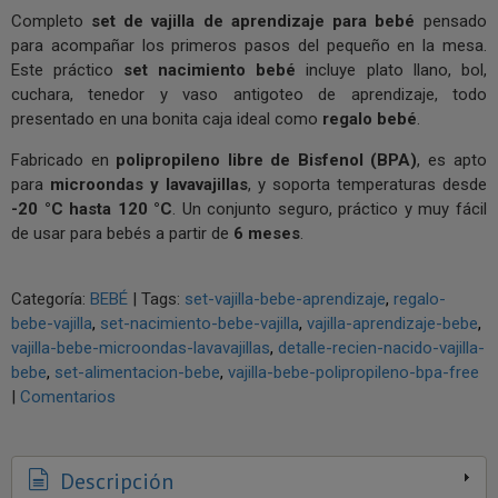
Completo
set de vajilla de aprendizaje para bebé
pensado
para acompañar los primeros pasos del pequeño en la mesa.
Este práctico
set nacimiento bebé
incluye plato llano, bol,
cuchara, tenedor y vaso antigoteo de aprendizaje, todo
presentado en una bonita caja ideal como
regalo bebé
.
Fabricado en
polipropileno libre de Bisfenol (BPA)
, es apto
para
microondas y lavavajillas
, y soporta temperaturas desde
-20 °C hasta 120 °C
. Un conjunto seguro, práctico y muy fácil
de usar para bebés a partir de
6 meses
.
Categoría:
BEBÉ
|
Tags:
set-vajilla-bebe-aprendizaje
regalo-
bebe-vajilla
set-nacimiento-bebe-vajilla
vajilla-aprendizaje-bebe
vajilla-bebe-microondas-lavavajillas
detalle-recien-nacido-vajilla-
bebe
set-alimentacion-bebe
vajilla-bebe-polipropileno-bpa-free
|
Comentarios
Descripción