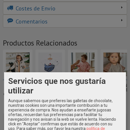
Costes de Envío
Comentarios
Productos Relacionados
Servicios que nos gustaría
CHAQUETÓN
CAMISETA
BABERO BEBE
BABERO CON
utilizar
BEBÉ SHERPA
BEBÉ BALLENA
IMPERMEABLE
MANGAS BEBÉ
CON GORRO Y...
BATELA
MARINERO...
~
Aunque sabemos que prefieres las galletas de chocolate,
39,70 €
15,95 €
19,90 €
12,50 €
nuestras cookies son una importante contribución a tu
experiencia de compra. Nos ayudan a enseñarte jugosas
ofertas, recuerdan tus preferencias para facilitar tu
navegación y nos avisan si la web se vuelve lenta. Haciendo
click en "Aceptar" confirmas que estás de acuerdo con su
uso.
Para saber más, por favor lea nuestra
política de