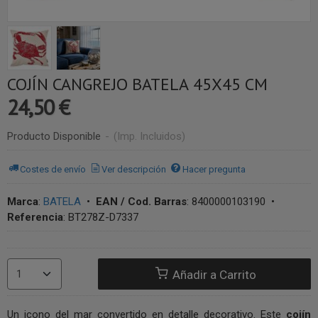
COJÍN CANGREJO BATELA 45X45 CM
24,50 €
Producto Disponible
-
(Imp. Incluidos)
Costes de envío
Ver descripción
Hacer pregunta
Marca
:
BATELA
•
EAN / Cod. Barras
:
8400000103190
•
Referencia
:
BT278Z-D7337
Añadir a Carrito
Un icono del mar convertido en detalle decorativo. Este
cojín