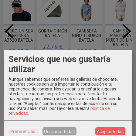
Agotado
GORRO UNISEX
GORRA TIMÓN
CAMISETA
CAMISA
MARINERA
BATELA
NIÑO TIBURON
MARINERA
A3320 BATELA
BATELA
MUJER DE LINO
BATELA
22,75 €
22,00 €
17,95 €
39,80 €
Servicios que nos gustaría
utilizar
Aunque sabemos que prefieres las galletas de chocolate,
nuestras cookies son una importante contribución a tu
experiencia de compra. Nos ayudan a enseñarte jugosas
ofertas, recuerdan tus preferencias para facilitar tu
navegación y nos avisan si la web se vuelve lenta. Haciendo
Marcas
click en "Aceptar" confirmas que estás de acuerdo con su
uso.
Para saber más, por favor lea nuestra
política de
privacidad
.
Preferencias
Descartar todas
Aceptar todas