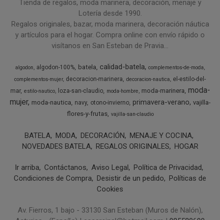
Tienda de regalos, moda marinera, decoración, menaje y
Lotería desde 1990.
Regalos originales, bazar, moda marinera, decoración náutica
y artículos para el hogar. Compra online con envío rápido o
visítanos en San Esteban de Pravia...
calidad-batela
batela
algodon-100%
algodon
complementos-de-moda
decoracion-marinera
el-estilo-del-
complementos-mujer
decoracion-nautica
moda-
moda-marinera
mar
loza-san-claudio
estilo-nautico
moda-hombre
mujer
primavera-verano
moda-nautica
vajilla-
navy
otono-invierno
flores-y-frutas
vajilla-san-claudio
BATELA
MODA
DECORACIÓN
MENAJE Y COCINA
NOVEDADES BATELA
REGALOS ORIGINALES
HOGAR
Ir arriba
Contáctanos
Aviso Legal
Política de Privacidad
Condiciones de Compra
Desistir de un pedido
Políticas de
Cookies
Av. Fierros, 1 bajo - 33130 San Esteban (Muros de Nalón),