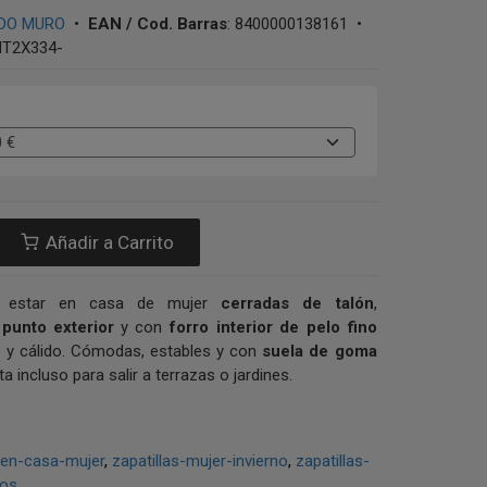
DO MURO
•
EAN / Cod. Barras
:
8400000138161
•
T2X334-
Añadir a Carrito
de estar en casa de mujer
cerradas de talón
,
n
punto exterior
y con
forro interior de pelo fino
 y cálido. Cómodas, estables y con
suela de goma
pta incluso para salir a terrazas o jardines.
-en-casa-mujer
zapatillas-mujer-invierno
zapatillas-
ios