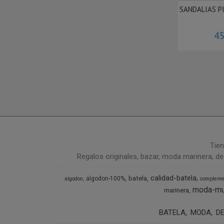
SANDALIAS P
45
Tien
Regalos originales, bazar, moda marinera, de
calidad-batela
batela
algodon-100%
algodon
compleme
moda-mu
marinera
BATELA
MODA
D