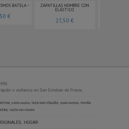
OSMOS BATELA ~
ZAPATILLAS HOMBRE CON
ZAPATILLAS M
ELÁSTICO
PUN
,50 €
27,50 €
24,
1990.
ápido o visítanos en San Esteban de Pravia...
moda-
del-mar
loza-san-claudio
estilo-nautico
moda-hombre
rutas
vajilla-san-claudio
RIGINALES
HOGAR