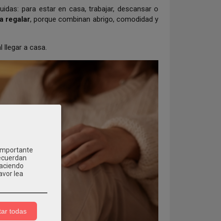
das: para estar en casa, trabajar, descansar o
a regalar
, porque combinan abrigo, comodidad y
 llegar a casa.
 importante
recuerdan
Haciendo
avor lea
ar todas