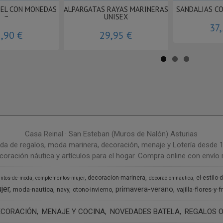
IEL CON MONEDAS
ALPARGATAS RAYAS MARINERAS
SANDALIAS C
~
UNISEX
37
,90 €
29,95 €
Casa Reinal · San Esteban (Muros de Nalón) Asturias
da de regalos, moda marinera, decoración, menaje y Lotería desde 
coración náutica y artículos para el hogar. Compra online con envío r
decoracion-marinera
el-estilo-
ntos-de-moda
complementos-mujer
decoracion-nautica
jer
primavera-verano
moda-nautica
vajilla-flores-y-f
navy
otono-invierno
ECORACIÓN
MENAJE Y COCINA
NOVEDADES BATELA
REGALOS O