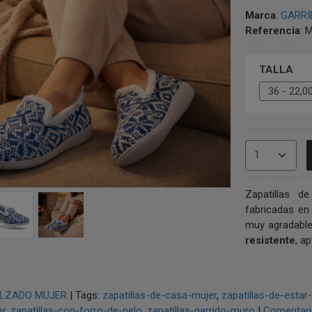
Marca
:
GARRI
Referencia
:
M
TALLA
Zapatillas 
fabricadas e
muy agradable
resistente
, a
LZADO MUJER
|
Tags:
zapatillas-de-casa-mujer
zapatillas-de-estar
er
zapatillas-con-forro-de-pelo
zapatillas-garrido-muro
|
Comentar