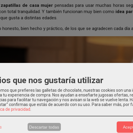
s
zapatillas de casa mujer
pensadas para usar muchas horas segui
on total tranquilidad. Y también funcionan muy bien como
idea par
que gusta a distintas edades.
honesto, bien hecho y práctico, de los que se agradecen cada día al
ios que nos gustaría utilizar
os que prefieres las galletas de chocolate, nuestras cookies son una
 a tu experiencia de compra. Nos ayudan a enseñarte jugosas ofertas, 
ias para facilitar tu navegación y nos avisan si la web se vuelve lenta. 
eptar" confirmas que estás de acuerdo con su uso.
Para saber más, por f
ica de privacidad
.
s
Descartar todas
Acept