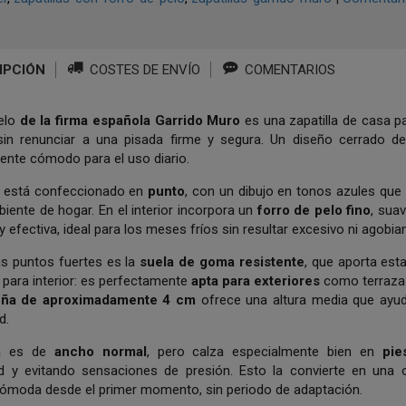
IPCIÓN
COSTES DE ENVÍO
COMENTARIOS
elo
de la firma española Garrido Muro
es una zapatilla de casa pa
in renunciar a una pisada firme y segura. Un diseño cerrado de 
ente cómodo para el uso diario.
or está confeccionado en
punto
, con un dibujo en tonos azules que
iente de hogar. En el interior incorpora un
forro de pelo fino
, sua
 efectiva, ideal para los meses fríos sin resultar excesivo ni agobian
s puntos fuertes es la
suela de goma resistente
, que aporta esta
o para interior: es perfectamente
apta para exteriores
como terrazas,
ña de aproximadamente 4 cm
ofrece una altura media que ayud
d.
a es de
ancho normal
, pero calza especialmente bien en
pie
ad y evitando sensaciones de presión. Esto la convierte en un
 cómoda desde el primer momento, sin periodo de adaptación.