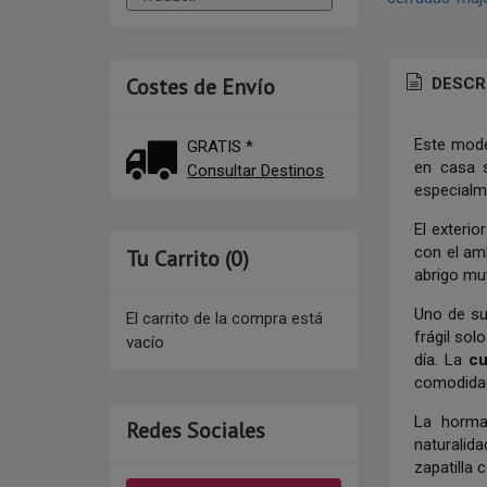
Costes de Envío
DESCR
Este mod
GRATIS *
en casa s
Consultar Destinos
especialm
El exteri
con el amb
Tu Carrito (0)
abrigo muy
Uno de su
El carrito de la compra está
frágil sol
vacío
día. La
cu
comodida
La horm
Redes Sociales
naturalid
zapatilla