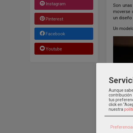
Instagram
Son una
moverse c
un diseño 
Pinterest
Un modelo 
Facebook
Youtube
Servic
Aunque sabem
contribución
tus preferenc
click en "Ac
nuestra
polít
Preferencia