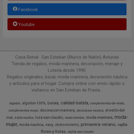
Facebook
Youtube
Casa Reinal · San Esteban (Muros de Nalón) Asturias
Tienda de regalos, moda marinera, decoración, menaje y
Lotería desde 1990.
Regalos originales, bazar, moda marinera, decoración náutica
y artículos para el hogar. Compra online con envío rápido o
visítanos en San Esteban de Pravia...
calidad-batela
batela
algodon-100%
algodon
complementos-de-moda
decoracion-marinera
el-estilo-del-
complementos-mujer
decoracion-nautica
moda-
moda-marinera
mar
loza-san-claudio
estilo-nautico
moda-hombre
mujer
primavera-verano
moda-nautica
vajilla-
navy
otono-invierno
flores-y-frutas
vajilla-san-claudio