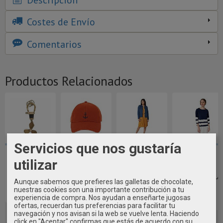
Costes de Envío
Comentarios
Productos Relacionados
Servicios que nos gustaría
LLAVERO
GORRA ANCLA
CHAQUETA
VESTIDO
utilizar
METAL HÉLICE
BORDADA DE
DENIM MUJER
MUJER
BATELA
BATELA
BATELA
ALGODON
RAYAS BATELA
Aunque sabemos que prefieres las galletas de chocolate,
8,50 €
22,75 €
59,40 €
nuestras cookies son una importante contribución a tu
41,70 €
experiencia de compra. Nos ayudan a enseñarte jugosas
ofertas, recuerdan tus preferencias para facilitar tu
navegación y nos avisan si la web se vuelve lenta. Haciendo
click en "Aceptar" confirmas que estás de acuerdo con su