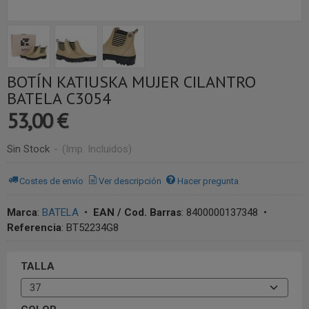
BOTÍN KATIUSKA MUJER CILANTRO
BATELA C3054
53,00 €
Sin Stock
-
(Imp. Incluidos)
Costes de envío
Ver descripción
Hacer pregunta
Marca
:
BATELA
•
EAN / Cod. Barras
:
8400000137348
•
Referencia
:
BT52234G8
TALLA