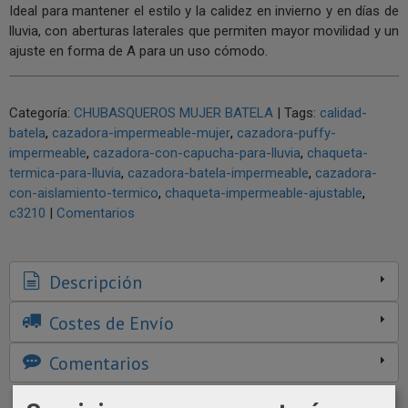
Ideal para mantener el estilo y la calidez en invierno y en días de
lluvia, con aberturas laterales que permiten mayor movilidad y un
ajuste en forma de A para un uso cómodo.
Categoría:
CHUBASQUEROS MUJER BATELA
|
Tags:
calidad-
batela
cazadora-impermeable-mujer
cazadora-puffy-
impermeable
cazadora-con-capucha-para-lluvia
chaqueta-
termica-para-lluvia
cazadora-batela-impermeable
cazadora-
con-aislamiento-termico
chaqueta-impermeable-ajustable
c3210
|
Comentarios
Descripción
Costes de Envío
Comentarios