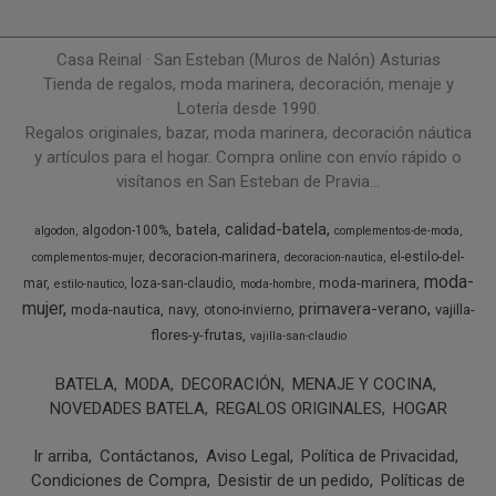
Casa Reinal · San Esteban (Muros de Nalón) Asturias
Tienda de regalos, moda marinera, decoración, menaje y
Lotería desde 1990.
Regalos originales, bazar, moda marinera, decoración náutica
y artículos para el hogar. Compra online con envío rápido o
visítanos en San Esteban de Pravia...
calidad-batela
batela
algodon-100%
algodon
complementos-de-moda
decoracion-marinera
el-estilo-del-
complementos-mujer
decoracion-nautica
moda-
moda-marinera
mar
loza-san-claudio
estilo-nautico
moda-hombre
mujer
primavera-verano
moda-nautica
vajilla-
navy
otono-invierno
flores-y-frutas
vajilla-san-claudio
BATELA
MODA
DECORACIÓN
MENAJE Y COCINA
NOVEDADES BATELA
REGALOS ORIGINALES
HOGAR
Ir arriba
Contáctanos
Aviso Legal
Política de Privacidad
Condiciones de Compra
Desistir de un pedido
Políticas de