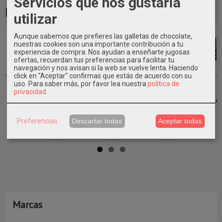
Servicios que nos gustaría
Productos Relacionados
utilizar
Aunque sabemos que prefieres las galletas de chocolate,
Agotado
nuestras cookies son una importante contribución a tu
experiencia de compra. Nos ayudan a enseñarte jugosas
ofertas, recuerdan tus preferencias para facilitar tu
navegación y nos avisan si la web se vuelve lenta. Haciendo
click en "Aceptar" confirmas que estás de acuerdo con su
uso.
Para saber más, por favor lea nuestra
política de
SALERO Y
LÁMPARA BOYA
GORRA LOGO
FELPUDO
privacidad
.
PIMENTERO
CRISTAL
BATELA
ANCLA
VELERO
GRANDE
BORDADO
BIENVENIDO A
CERÁMICA...
BATELA
VINTAGE
BORDO...
Preferencias
Descartar todas
Aceptar todas
17,90 €
97,80 €
22,75 €
26,00 €
Marcas