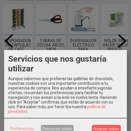
DISPENSADOR
TIJERAS DE
DISPENSADOR
MOLDE PARA
DE CÁPSULAS
COCINA ARCOS
ELÉCTRICO
HACER QUESO
DE CAFÉ...
24CM
PARA
FRESCO...
BOTELLAS...
Servicios que nos gustaría
10,10 €
9,30 €
31,90 €
12,30 €
utilizar
Aunque sabemos que prefieres las galletas de chocolate,
nuestras cookies son una importante contribución a tu
experiencia de compra. Nos ayudan a enseñarte jugosas
ofertas, recuerdan tus preferencias para facilitar tu
navegación y nos avisan si la web se vuelve lenta. Haciendo
click en "Aceptar" confirmas que estás de acuerdo con su
uso.
Para saber más, por favor lea nuestra
política de
Marcas
privacidad
.
Preferencias
Descartar todas
Aceptar todas