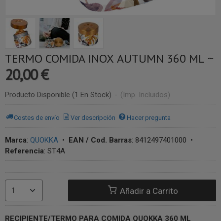
TERMO COMIDA INOX AUTUMN 360 ML ~
20,00 €
Producto Disponible
(1 En Stock)
-
(Imp. Incluidos)
Costes de envío
Ver descripción
Hacer pregunta
Marca
:
QUOKKA
•
EAN / Cod. Barras
:
8412497401000
•
Referencia
:
ST4A
Añadir a Carrito
RECIPIENTE/TERMO PARA COMIDA QUOKKA 360 ML