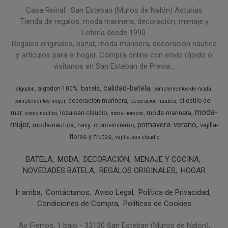
Casa Reinal · San Esteban (Muros de Nalón) Asturias
Tienda de regalos, moda marinera, decoración, menaje y
Lotería desde 1990.
Regalos originales, bazar, moda marinera, decoración náutica
y artículos para el hogar. Compra online con envío rápido o
visítanos en San Esteban de Pravia...
calidad-batela
batela
algodon-100%
algodon
complementos-de-moda
decoracion-marinera
el-estilo-del-
complementos-mujer
decoracion-nautica
moda-
moda-marinera
mar
loza-san-claudio
estilo-nautico
moda-hombre
mujer
primavera-verano
moda-nautica
vajilla-
navy
otono-invierno
flores-y-frutas
vajilla-san-claudio
BATELA
MODA
DECORACIÓN
MENAJE Y COCINA
NOVEDADES BATELA
REGALOS ORIGINALES
HOGAR
Ir arriba
Contáctanos
Aviso Legal
Política de Privacidad
Condiciones de Compra
Políticas de Cookies
Av. Fierros, 1 bajo - 33130 San Esteban (Muros de Nalón),