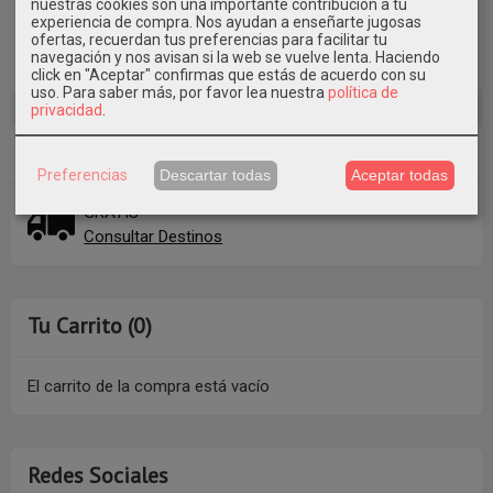
nuestras cookies son una importante contribución a tu
experiencia de compra. Nos ayudan a enseñarte jugosas
ofertas, recuerdan tus preferencias para facilitar tu
navegación y nos avisan si la web se vuelve lenta. Haciendo
click en "Aceptar" confirmas que estás de acuerdo con su
uso.
Para saber más, por favor lea nuestra
política de
privacidad
.
Costes de Envío
Preferencias
Descartar todas
Aceptar todas
GRATIS *
Consultar Destinos
Tu Carrito (0)
El carrito de la compra está vacío
Redes Sociales