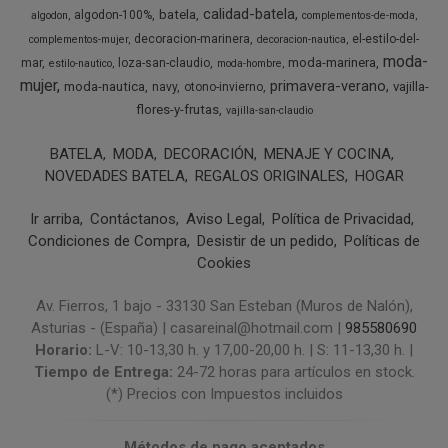
calidad-batela
batela
algodon-100%
algodon
complementos-de-moda
decoracion-marinera
el-estilo-del-
complementos-mujer
decoracion-nautica
moda-
moda-marinera
mar
loza-san-claudio
estilo-nautico
moda-hombre
mujer
primavera-verano
moda-nautica
vajilla-
navy
otono-invierno
flores-y-frutas
vajilla-san-claudio
BATELA
MODA
DECORACIÓN
MENAJE Y COCINA
NOVEDADES BATELA
REGALOS ORIGINALES
HOGAR
Ir arriba
Contáctanos
Aviso Legal
Política de Privacidad
Condiciones de Compra
Desistir de un pedido
Políticas de
Cookies
Av. Fierros, 1 bajo - 33130 San Esteban (Muros de Nalón),
Asturias - (España) | casareinal@hotmail.com |
985580690
Horario:
L-V: 10-13,30 h. y 17,00-20,00 h. | S: 11-13,30 h. |
Tiempo de Entrega:
24-72 horas para artículos en stock.
(*) Precios con Impuestos incluidos
Métodos de pago aceptados