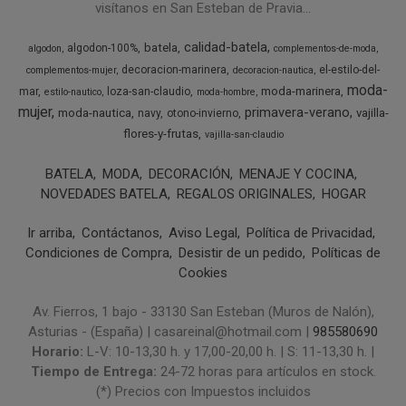
visítanos en San Esteban de Pravia...
calidad-batela
batela
algodon-100%
algodon
complementos-de-moda
decoracion-marinera
el-estilo-del-
complementos-mujer
decoracion-nautica
moda-
moda-marinera
mar
loza-san-claudio
estilo-nautico
moda-hombre
mujer
primavera-verano
moda-nautica
vajilla-
navy
otono-invierno
flores-y-frutas
vajilla-san-claudio
BATELA
MODA
DECORACIÓN
MENAJE Y COCINA
NOVEDADES BATELA
REGALOS ORIGINALES
HOGAR
Ir arriba
Contáctanos
Aviso Legal
Política de Privacidad
Condiciones de Compra
Desistir de un pedido
Políticas de
Cookies
Av. Fierros, 1 bajo - 33130 San Esteban (Muros de Nalón),
Asturias - (España) | casareinal@hotmail.com |
985580690
Horario:
L-V: 10-13,30 h. y 17,00-20,00 h. | S: 11-13,30 h. |
Tiempo de Entrega:
24-72 horas para artículos en stock.
(*) Precios con Impuestos incluidos