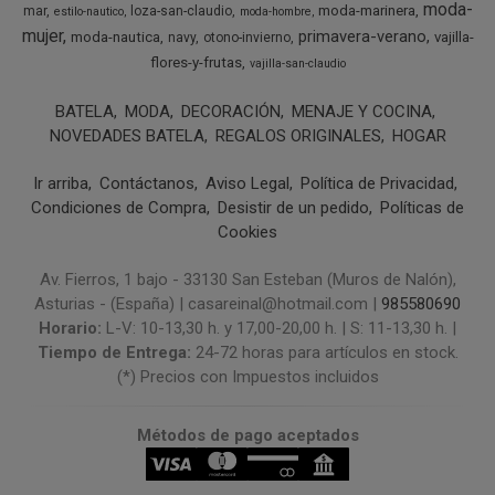
moda-
moda-marinera
mar
loza-san-claudio
estilo-nautico
moda-hombre
mujer
primavera-verano
moda-nautica
vajilla-
navy
otono-invierno
flores-y-frutas
vajilla-san-claudio
BATELA
MODA
DECORACIÓN
MENAJE Y COCINA
NOVEDADES BATELA
REGALOS ORIGINALES
HOGAR
Ir arriba
Contáctanos
Aviso Legal
Política de Privacidad
Condiciones de Compra
Desistir de un pedido
Políticas de
Cookies
Av. Fierros, 1 bajo - 33130 San Esteban (Muros de Nalón),
Asturias - (España) | casareinal@hotmail.com |
985580690
Horario:
L-V: 10-13,30 h. y 17,00-20,00 h. | S: 11-13,30 h. |
Tiempo de Entrega:
24-72 horas para artículos en stock.
(*) Precios con Impuestos incluidos
Métodos de pago aceptados