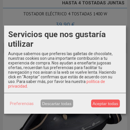
HASTA 4 TOSTADAS JUNTAS
TOSTADOR ELÉCTRICO 4 TOSTADAS 1400 W
39,90 €
Servicios que nos gustaría
Añadir a Carrito
utilizar
Aunque sabemos que prefieres las galletas de chocolate,
nuestras cookies son una importante contribución a tu
experiencia de compra. Nos ayudan a enseñarte jugosas
ofertas, recuerdan tus preferencias para facilitar tu
navegación y nos avisan si la web se vuelve lenta. Haciendo
click en "Aceptar" confirmas que estás de acuerdo con su
uso.
Para saber más, por favor lea nuestra
política de
privacidad
.
Preferencias
Descartar todas
Aceptar todas