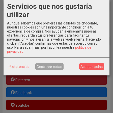
Servicios que nos gustaría
utilizar
Tu Carrito (0)
Aunque sabemos que prefieres las galletas de chocolate,
nuestras cookies son una importante contribución a tu
El carrito de la compra está vacío
experiencia de compra. Nos ayudan a enseñarte jugosas
ofertas, recuerdan tus preferencias para facilitar tu
navegación y nos avisan si la web se vuelve lenta. Haciendo
click en "Aceptar" confirmas que estás de acuerdo con su
uso.
Para saber más, por favor lea nuestra
política de
Redes Sociales
privacidad
.
Preferencias
Descartar todas
Aceptar todas
Instagram
Pinterest
Facebook
Youtube