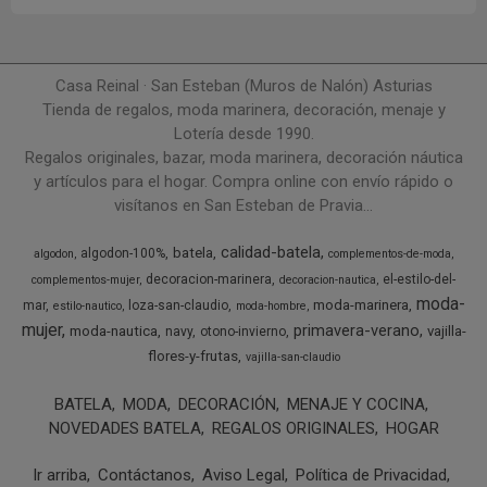
Casa Reinal · San Esteban (Muros de Nalón) Asturias
Tienda de regalos, moda marinera, decoración, menaje y
Lotería desde 1990.
Regalos originales, bazar, moda marinera, decoración náutica
y artículos para el hogar. Compra online con envío rápido o
visítanos en San Esteban de Pravia...
calidad-batela
batela
algodon-100%
algodon
complementos-de-moda
decoracion-marinera
el-estilo-del-
complementos-mujer
decoracion-nautica
moda-
moda-marinera
mar
loza-san-claudio
estilo-nautico
moda-hombre
mujer
primavera-verano
moda-nautica
vajilla-
navy
otono-invierno
flores-y-frutas
vajilla-san-claudio
BATELA
MODA
DECORACIÓN
MENAJE Y COCINA
NOVEDADES BATELA
REGALOS ORIGINALES
HOGAR
Ir arriba
Contáctanos
Aviso Legal
Política de Privacidad